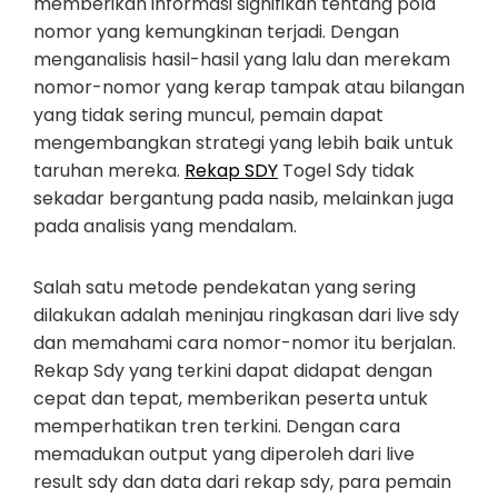
memberikan informasi signifikan tentang pola
nomor yang kemungkinan terjadi. Dengan
menganalisis hasil-hasil yang lalu dan merekam
nomor-nomor yang kerap tampak atau bilangan
yang tidak sering muncul, pemain dapat
mengembangkan strategi yang lebih baik untuk
taruhan mereka.
Rekap SDY
Togel Sdy tidak
sekadar bergantung pada nasib, melainkan juga
pada analisis yang mendalam.
Salah satu metode pendekatan yang sering
dilakukan adalah meninjau ringkasan dari live sdy
dan memahami cara nomor-nomor itu berjalan.
Rekap Sdy yang terkini dapat didapat dengan
cepat dan tepat, memberikan peserta untuk
memperhatikan tren terkini. Dengan cara
memadukan output yang diperoleh dari live
result sdy dan data dari rekap sdy, para pemain