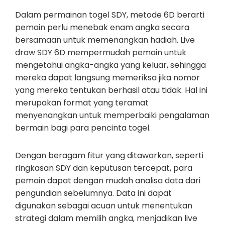
Dalam permainan togel SDY, metode 6D berarti
pemain perlu menebak enam angka secara
bersamaan untuk memenangkan hadiah. Live
draw SDY 6D mempermudah pemain untuk
mengetahui angka-angka yang keluar, sehingga
mereka dapat langsung memeriksa jika nomor
yang mereka tentukan berhasil atau tidak. Hal ini
merupakan format yang teramat
menyenangkan untuk memperbaiki pengalaman
bermain bagi para pencinta togel.
Dengan beragam fitur yang ditawarkan, seperti
ringkasan SDY dan keputusan tercepat, para
pemain dapat dengan mudah analisa data dari
pengundian sebelumnya. Data ini dapat
digunakan sebagai acuan untuk menentukan
strategi dalam memilih angka, menjadikan live