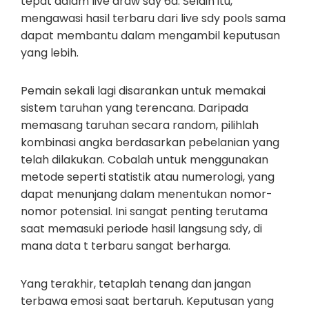
tepat dalam live draw sdy 6d. Selain itu,
mengawasi hasil terbaru dari live sdy pools sama
dapat membantu dalam mengambil keputusan
yang lebih.
Pemain sekali lagi disarankan untuk memakai
sistem taruhan yang terencana. Daripada
memasang taruhan secara random, pilihlah
kombinasi angka berdasarkan pebelanian yang
telah dilakukan. Cobalah untuk menggunakan
metode seperti statistik atau numerologi, yang
dapat menunjang dalam menentukan nomor-
nomor potensial. Ini sangat penting terutama
saat memasuki periode hasil langsung sdy, di
mana data t terbaru sangat berharga.
Yang terakhir, tetaplah tenang dan jangan
terbawa emosi saat bertaruh. Keputusan yang