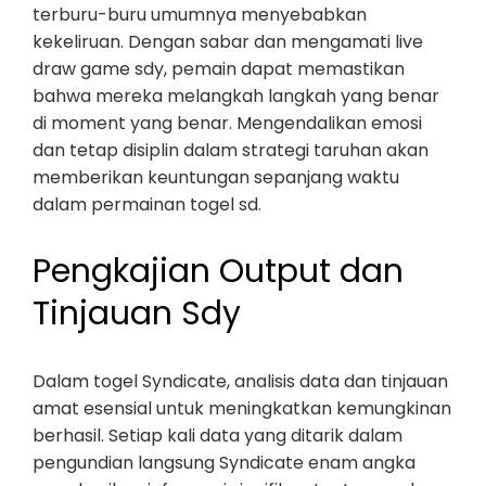
terburu-buru umumnya menyebabkan
kekeliruan. Dengan sabar dan mengamati live
draw game sdy, pemain dapat memastikan
bahwa mereka melangkah langkah yang benar
di moment yang benar. Mengendalikan emosi
dan tetap disiplin dalam strategi taruhan akan
memberikan keuntungan sepanjang waktu
dalam permainan togel sd.
Pengkajian Output dan
Tinjauan Sdy
Dalam togel Syndicate, analisis data dan tinjauan
amat esensial untuk meningkatkan kemungkinan
berhasil. Setiap kali data yang ditarik dalam
pengundian langsung Syndicate enam angka