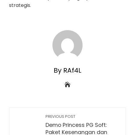
strategis.
By RAf4L
PREVIOUS POST
Demo Princess PG Soft:
Paket Kesenangan dan