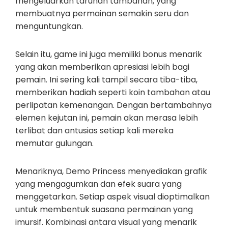
mengeluarkan taruhan tambahan, yang
membuatnya permainan semakin seru dan
menguntungkan.
Selain itu, game ini juga memiliki bonus menarik
yang akan memberikan apresiasi lebih bagi
pemain. Ini sering kali tampil secara tiba-tiba,
memberikan hadiah seperti koin tambahan atau
perlipatan kemenangan. Dengan bertambahnya
elemen kejutan ini, pemain akan merasa lebih
terlibat dan antusias setiap kali mereka
memutar gulungan.
Menariknya, Demo Princess menyediakan grafik
yang mengagumkan dan efek suara yang
menggetarkan. Setiap aspek visual dioptimalkan
untuk membentuk suasana permainan yang
imursif. Kombinasi antara visual yang menarik