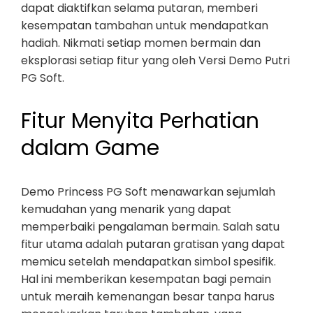
dapat diaktifkan selama putaran, memberi
kesempatan tambahan untuk mendapatkan
hadiah. Nikmati setiap momen bermain dan
eksplorasi setiap fitur yang oleh Versi Demo Putri
PG Soft.
Fitur Menyita Perhatian
dalam Game
Demo Princess PG Soft menawarkan sejumlah
kemudahan yang menarik yang dapat
memperbaiki pengalaman bermain. Salah satu
fitur utama adalah putaran gratisan yang dapat
memicu setelah mendapatkan simbol spesifik.
Hal ini memberikan kesempatan bagi pemain
untuk meraih kemenangan besar tanpa harus