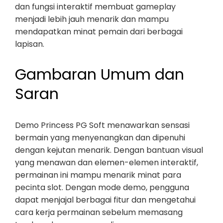
dan fungsi interaktif membuat gameplay
menjadi lebih jauh menarik dan mampu
mendapatkan minat pemain dari berbagai
lapisan.
Gambaran Umum dan
Saran
Demo Princess PG Soft menawarkan sensasi
bermain yang menyenangkan dan dipenuhi
dengan kejutan menarik. Dengan bantuan visual
yang menawan dan elemen-elemen interaktif,
permainan ini mampu menarik minat para
pecinta slot. Dengan mode demo, pengguna
dapat menjajal berbagai fitur dan mengetahui
cara kerja permainan sebelum memasang