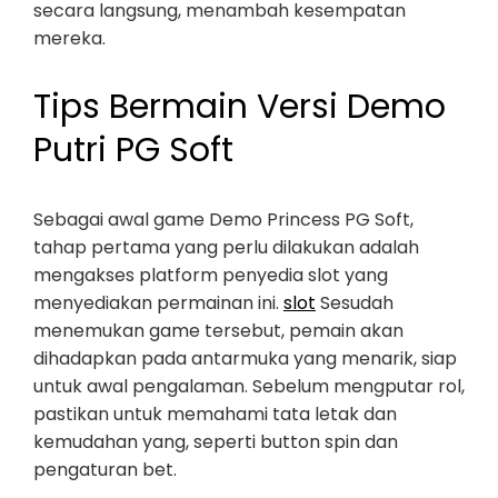
secara langsung, menambah kesempatan
mereka.
Tips Bermain Versi Demo
Putri PG Soft
Sebagai awal game Demo Princess PG Soft,
tahap pertama yang perlu dilakukan adalah
mengakses platform penyedia slot yang
menyediakan permainan ini.
slot
Sesudah
menemukan game tersebut, pemain akan
dihadapkan pada antarmuka yang menarik, siap
untuk awal pengalaman. Sebelum mengputar rol,
pastikan untuk memahami tata letak dan
kemudahan yang, seperti button spin dan
pengaturan bet.