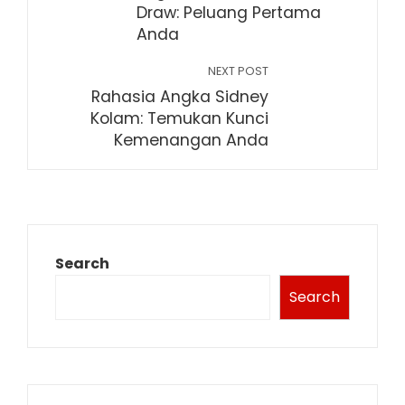
Draw: Peluang Pertama
Anda
NEXT POST
Rahasia Angka Sidney
Kolam: Temukan Kunci
Kemenangan Anda
Search
Search