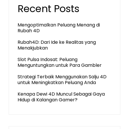
Recent Posts
Mengoptimalkan Peluang Menang di
Rubah 4D
Rubah4D: Dari Ide ke Realitas yang
Menakjubkan
Slot Pulsa Indosat: Peluang
Menguntungkan untuk Para Gambler
Strategi Terbaik Menggunakan Salju 4D
untuk Meningkatkan Peluang Anda
Kenapa Dewi 4D Muncul Sebagai Gaya
Hidup di Kalangan Gamer?