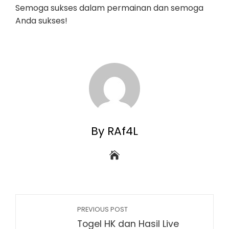
Semoga sukses dalam permainan dan semoga
Anda sukses!
By RAf4L
PREVIOUS POST
Togel HK dan Hasil Live