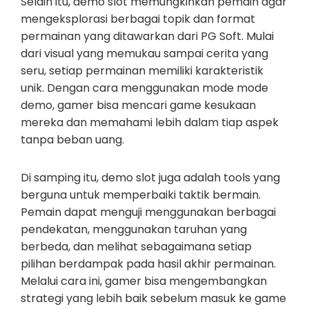
Selain itu, demo slot memungkinkan pemain agar
mengeksplorasi berbagai topik dan format
permainan yang ditawarkan dari PG Soft. Mulai
dari visual yang memukau sampai cerita yang
seru, setiap permainan memiliki karakteristik
unik. Dengan cara menggunakan mode mode
demo, gamer bisa mencari game kesukaan
mereka dan memahami lebih dalam tiap aspek
tanpa beban uang.
Di samping itu, demo slot juga adalah tools yang
berguna untuk memperbaiki taktik bermain.
Pemain dapat menguji menggunakan berbagai
pendekatan, menggunakan taruhan yang
berbeda, dan melihat sebagaimana setiap
pilihan berdampak pada hasil akhir permainan.
Melalui cara ini, gamer bisa mengembangkan
strategi yang lebih baik sebelum masuk ke game