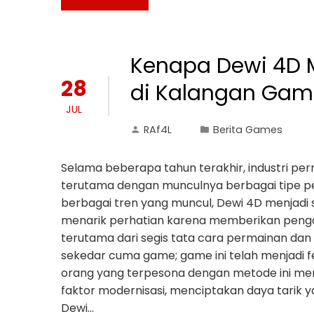
Kenapa Dewi 4D 
28
di Kalangan Gam
JUL
RAf4L
Berita Games
Selama beberapa tahun terakhir, industri perm
terutama dengan munculnya berbagai tipe pe
berbagai tren yang muncul, Dewi 4D menjadi s
menarik perhatian karena memberikan peng
terutama dari segis tata cara permainan da
sekedar cuma game; game ini telah menjadi 
orang yang terpesona dengan metode ini men
faktor modernisasi, menciptakan daya tarik y
Dewi…