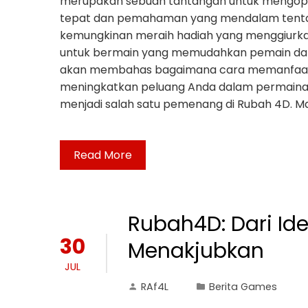
merupakan sebuah tantangan untuk mengopt
tepat dan pemahaman yang mendalam tenta
kemungkinan meraih hadiah yang menggiurka
untuk bermain yang memudahkan pemain dalam 
akan membahas bagaimana cara memanfaatka
meningkatkan peluang Anda dalam permainan
menjadi salah satu pemenang di Rubah 4D. Mari
Read More
Rubah4D: Dari Ide
30
Menakjubkan
JUL
RAf4L
Berita Games