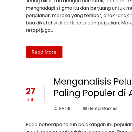
sering dikaitkan dengan hal buruk, ada cerit
menghadapi stigma itu dan berjuang untuk
perjalanan mereka yang terlibat, anak-anak 
bisa diketahui di balik data dan perjudian. 
tetapi juga…
Read More
Menganalisis Pel
27
Paling Populer di
JUL
RAf4L
Berita Games
Pada beberapa tahun belakangan ini, popular
sudah mengalami lonjakan yang besar. Banyak