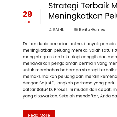
Strategi Terbaik
29
Meningkatkan Pe
JUL
RAf4L
Berita Games
Dalam dunia perjudian online, banyak pemain 
meningkatkan peluang mereka. Salah satu sit
mengintegrasikan teknologi canggih dan men
menawarkan pengalaman bermain yang menarik
untuk membahas beberapa strategi terbaik
memaksimalkan peluang dan meraih kemena
dengan Salju4D, langkah pertama yang perlu
daftar Salju4D. Proses ini mudah dan cepat,
yang ditawarkan. Setelah mendaftar, Anda da
Read More