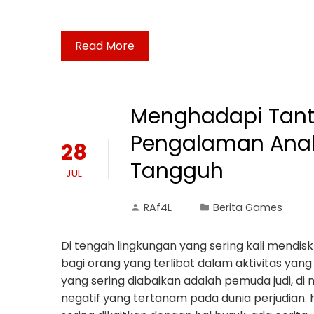
Read More
Menghadapi Tant
Pengalaman Anak
28
Tangguh
JUL
RAf4L
Berita Games
Di tengah lingkungan yang sering kali mendi
bagi orang yang terlibat dalam aktivitas yang
yang sering diabaikan adalah pemuda judi, d
negatif yang tertanam pada dunia perjudian. h