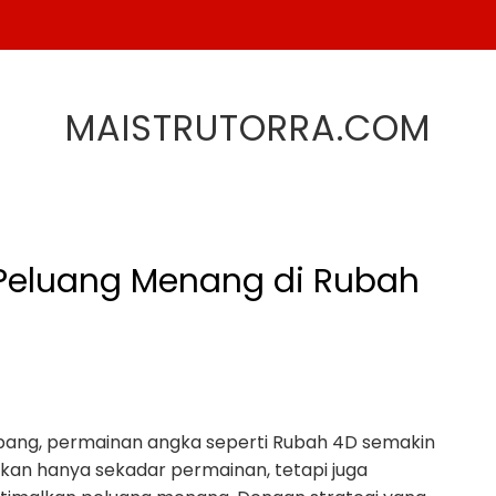
MAISTRUTORRA.COM
Peluang Menang di Rubah
bang, permainan angka seperti Rubah 4D semakin
kan hanya sekadar permainan, tetapi juga