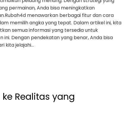
imalkan peluang menang. Dengan strategi yang
ng permainan, Anda bisa meningkatkan
n.Rubah4d menawarkan berbagai fitur dan cara
memilih angka yang tepat. Dalam artikel ini, kita
n semua informasi yang tersedia untuk
 ini. Dengan pendekatan yang benar, Anda bisa
 kita jelajahi…
 ke Realitas yang