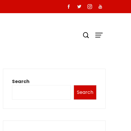
Search
Search