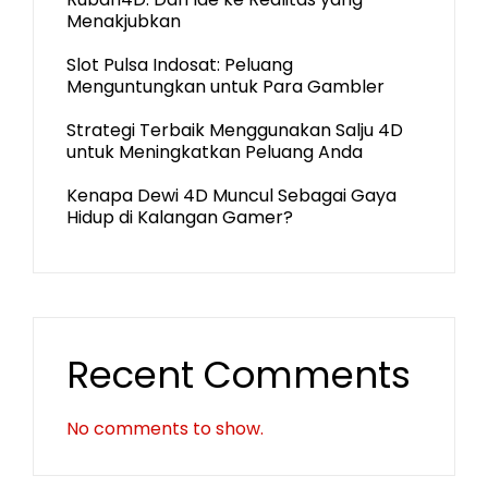
Menakjubkan
Slot Pulsa Indosat: Peluang
Menguntungkan untuk Para Gambler
Strategi Terbaik Menggunakan Salju 4D
untuk Meningkatkan Peluang Anda
Kenapa Dewi 4D Muncul Sebagai Gaya
Hidup di Kalangan Gamer?
Recent Comments
No comments to show.