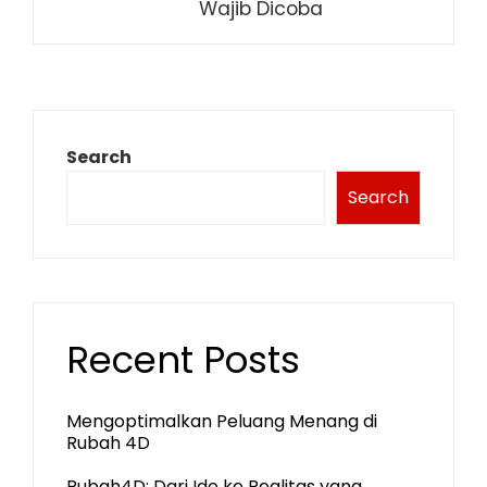
Wajib Dicoba
Search
Search
Recent Posts
Mengoptimalkan Peluang Menang di
Rubah 4D
Rubah4D: Dari Ide ke Realitas yang