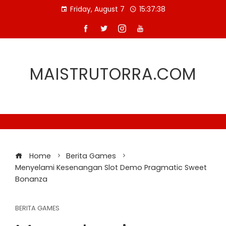
Skip
Friday, August 7
15:37:38
to
content
MAISTRUTORRA.COM
Home
Berita Games
Menyelami Kesenangan Slot Demo Pragmatic Sweet
Bonanza
BERITA GAMES