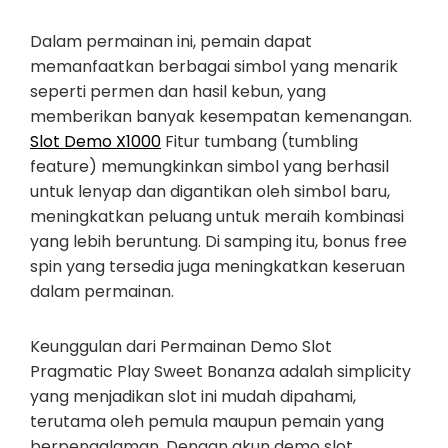
Dalam permainan ini, pemain dapat
memanfaatkan berbagai simbol yang menarik
seperti permen dan hasil kebun, yang
memberikan banyak kesempatan kemenangan.
Slot Demo X1000
Fitur tumbang (tumbling
feature) memungkinkan simbol yang berhasil
untuk lenyap dan digantikan oleh simbol baru,
meningkatkan peluang untuk meraih kombinasi
yang lebih beruntung. Di samping itu, bonus free
spin yang tersedia juga meningkatkan keseruan
dalam permainan.
Keunggulan dari Permainan Demo Slot
Pragmatic Play Sweet Bonanza adalah simplicity
yang menjadikan slot ini mudah dipahami,
terutama oleh pemula maupun pemain yang
berpengalaman. Dengan akun demo slot,