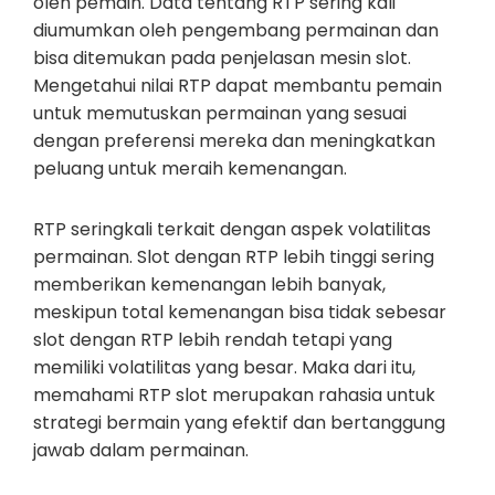
oleh pemain. Data tentang RTP sering kali
diumumkan oleh pengembang permainan dan
bisa ditemukan pada penjelasan mesin slot.
Mengetahui nilai RTP dapat membantu pemain
untuk memutuskan permainan yang sesuai
dengan preferensi mereka dan meningkatkan
peluang untuk meraih kemenangan.
RTP seringkali terkait dengan aspek volatilitas
permainan. Slot dengan RTP lebih tinggi sering
memberikan kemenangan lebih banyak,
meskipun total kemenangan bisa tidak sebesar
slot dengan RTP lebih rendah tetapi yang
memiliki volatilitas yang besar. Maka dari itu,
memahami RTP slot merupakan rahasia untuk
strategi bermain yang efektif dan bertanggung
jawab dalam permainan.