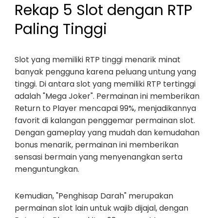
Rekap 5 Slot dengan RTP
Paling Tinggi
Slot yang memiliki RTP tinggi menarik minat
banyak pengguna karena peluang untung yang
tinggi. Di antara slot yang memiliki RTP tertinggi
adalah "Mega Joker". Permainan ini memberikan
Return to Player mencapai 99%, menjadikannya
favorit di kalangan penggemar permainan slot.
Dengan gameplay yang mudah dan kemudahan
bonus menarik, permainan ini memberikan
sensasi bermain yang menyenangkan serta
menguntungkan.
Kemudian, "Penghisap Darah" merupakan
permainan slot lain untuk wajib dijajal, dengan