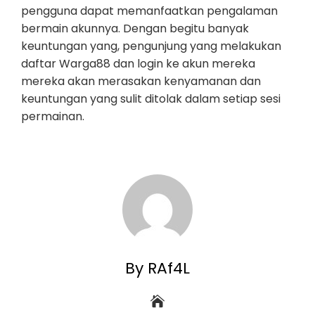
pengguna dapat memanfaatkan pengalaman
bermain akunnya. Dengan begitu banyak
keuntungan yang, pengunjung yang melakukan
daftar Warga88 dan login ke akun mereka
mereka akan merasakan kenyamanan dan
keuntungan yang sulit ditolak dalam setiap sesi
permainan.
By RAf4L