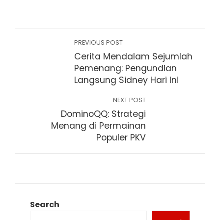
PREVIOUS POST
Cerita Mendalam Sejumlah
Pemenang: Pengundian
Langsung Sidney Hari Ini
NEXT POST
DominoQQ: Strategi
Menang di Permainan
Populer PKV
Search