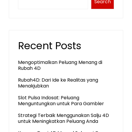
Search
Recent Posts
Mengoptimalkan Peluang Menang di
Rubah 4D
Rubah4D: Dari Ide ke Realitas yang
Menakjubkan
Slot Pulsa Indosat: Peluang
Menguntungkan untuk Para Gambler
Strategi Terbaik Menggunakan Salju 4D
untuk Meningkatkan Peluang Anda