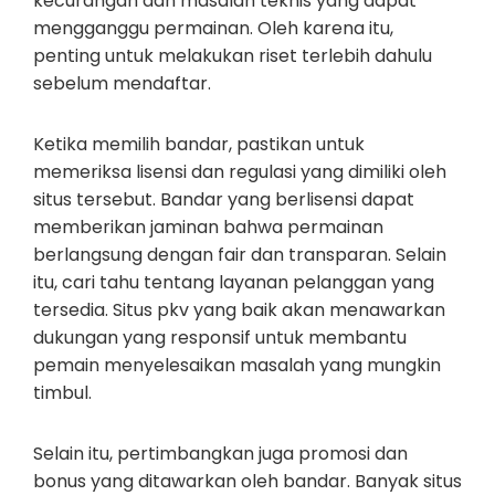
kecurangan dan masalah teknis yang dapat
mengganggu permainan. Oleh karena itu,
penting untuk melakukan riset terlebih dahulu
sebelum mendaftar.
Ketika memilih bandar, pastikan untuk
memeriksa lisensi dan regulasi yang dimiliki oleh
situs tersebut. Bandar yang berlisensi dapat
memberikan jaminan bahwa permainan
berlangsung dengan fair dan transparan. Selain
itu, cari tahu tentang layanan pelanggan yang
tersedia. Situs pkv yang baik akan menawarkan
dukungan yang responsif untuk membantu
pemain menyelesaikan masalah yang mungkin
timbul.
Selain itu, pertimbangkan juga promosi dan
bonus yang ditawarkan oleh bandar. Banyak situs