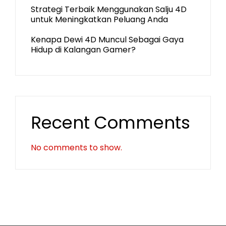
Strategi Terbaik Menggunakan Salju 4D
untuk Meningkatkan Peluang Anda
Kenapa Dewi 4D Muncul Sebagai Gaya
Hidup di Kalangan Gamer?
Recent Comments
No comments to show.