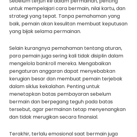
Sebelum terjun ke dalam permainan, penting
untuk mempelajari cara bermain, nilai kartu, dan
strategi yang tepat. Tanpa pemahaman yang
baik, pemain akan kesulitan membuat keputusan
yang bijak selama permainan.
Selain kurangnya pemahaman tentang aturan,
para pemain juga sering kali tidak disiplin dalam
mengelola bankroll mereka. Mengabaikan
pengaturan anggaran dapat menyebabkan
kerugian besar dan membuat pemain terjebak
dalam siklus kekalahan. Penting untuk
menetapkan batas pembayaran sebelum
bermain dan berpegang teguh pada batas
tersebut, agar permainan tetap menyenangkan
dan tidak merugikan secara finansial.
Terakhir, terlalu emosional saat bermain juga