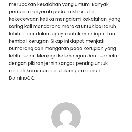
merupakan kesalahan yang umum. Banyak
pemain menyerah pada frustrasi dan
kekecewaan ketika mengalami kekalahan, yang
sering kali mendorong mereka untuk bertaruh
lebih besar dalam upaya untuk mendapatkan
kembali kerugian. Sikap ini dapat menjadi
bumerang dan mengarah pada kerugian yang
lebih besar. Menjaga ketenangan dan bermain
dengan pikiran jernih sangat penting untuk
meraih kemenangan dalam permainan
DominoQQ.