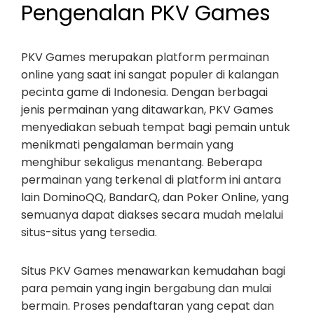
Pengenalan PKV Games
PKV Games merupakan platform permainan
online yang saat ini sangat populer di kalangan
pecinta game di Indonesia. Dengan berbagai
jenis permainan yang ditawarkan, PKV Games
menyediakan sebuah tempat bagi pemain untuk
menikmati pengalaman bermain yang
menghibur sekaligus menantang. Beberapa
permainan yang terkenal di platform ini antara
lain DominoQQ, BandarQ, dan Poker Online, yang
semuanya dapat diakses secara mudah melalui
situs-situs yang tersedia.
Situs PKV Games menawarkan kemudahan bagi
para pemain yang ingin bergabung dan mulai
bermain. Proses pendaftaran yang cepat dan