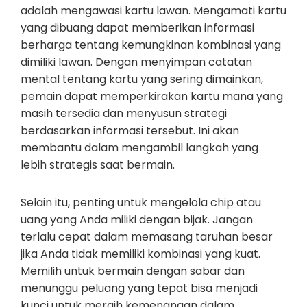
adalah mengawasi kartu lawan. Mengamati kartu
yang dibuang dapat memberikan informasi
berharga tentang kemungkinan kombinasi yang
dimiliki lawan. Dengan menyimpan catatan
mental tentang kartu yang sering dimainkan,
pemain dapat memperkirakan kartu mana yang
masih tersedia dan menyusun strategi
berdasarkan informasi tersebut. Ini akan
membantu dalam mengambil langkah yang
lebih strategis saat bermain.
Selain itu, penting untuk mengelola chip atau
uang yang Anda miliki dengan bijak. Jangan
terlalu cepat dalam memasang taruhan besar
jika Anda tidak memiliki kombinasi yang kuat.
Memilih untuk bermain dengan sabar dan
menunggu peluang yang tepat bisa menjadi
kunci untuk meraih kemenangan dalam