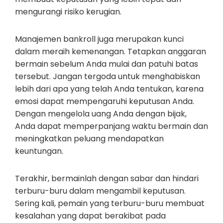
mengurangi risiko kerugian.
Manajemen bankroll juga merupakan kunci
dalam meraih kemenangan. Tetapkan anggaran
bermain sebelum Anda mulai dan patuhi batas
tersebut. Jangan tergoda untuk menghabiskan
lebih dari apa yang telah Anda tentukan, karena
emosi dapat mempengaruhi keputusan Anda.
Dengan mengelola uang Anda dengan bijak,
Anda dapat memperpanjang waktu bermain dan
meningkatkan peluang mendapatkan
keuntungan.
Terakhir, bermainlah dengan sabar dan hindari
terburu-buru dalam mengambil keputusan.
Sering kali, pemain yang terburu-buru membuat
kesalahan yang dapat berakibat pada