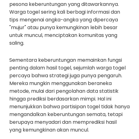
pesona keberuntungan yang ditawarkannya.
Warga togel sering kali berbagi informasi dan
tips mengenai angka-angka yang dipercaya
"mujur" atau punya kemungkinan lebih besar
untuk muncul, menciptakan komunitas yang
saling.
Sementara keberuntungan memainkan fungsi
penting dalam hasil togel, sejumlah warga togel
percaya bahwa strategi juga punya pengaruh.
Mereka mungkin menggunakan beraneka
metode, mulai dari pengolahan data statistik
hingga prediksi berdasarkan mimpi. Hal ini
menunjukkan bahwa partisipan togel tidak hanya
mengandalkan keberuntungan semata, tetapi
berupaya menyadari dan memprediksi hasil
yang kemungkinan akan muncul.