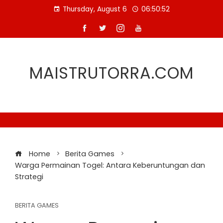
Skip
Thursday, August 6
06:50:52
to
content
MAISTRUTORRA.COM
Home
Berita Games
Warga Permainan Togel: Antara Keberuntungan dan
Strategi
BERITA GAMES