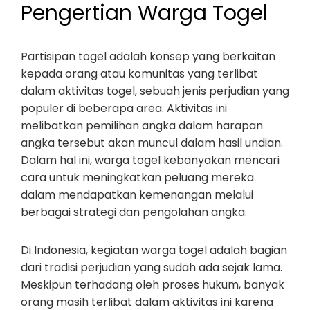
Pengertian Warga Togel
Partisipan togel adalah konsep yang berkaitan
kepada orang atau komunitas yang terlibat
dalam aktivitas togel, sebuah jenis perjudian yang
populer di beberapa area. Aktivitas ini
melibatkan pemilihan angka dalam harapan
angka tersebut akan muncul dalam hasil undian.
Dalam hal ini, warga togel kebanyakan mencari
cara untuk meningkatkan peluang mereka
dalam mendapatkan kemenangan melalui
berbagai strategi dan pengolahan angka.
Di Indonesia, kegiatan warga togel adalah bagian
dari tradisi perjudian yang sudah ada sejak lama.
Meskipun terhadang oleh proses hukum, banyak
orang masih terlibat dalam aktivitas ini karena