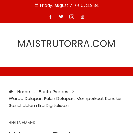
Skip
Friday, August 7
07:49:35
to
content
MAISTRUTORRA.COM
Home
Berita Games
Warga Delapan Puluh Delapan: Memperkuat Koneksi
Sosial dalam Era Digitalisasi
BERITA GAMES