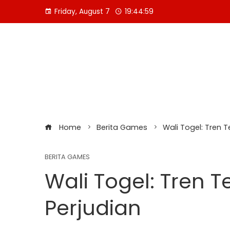
Skip
Friday, August 7
19:45:00
to
content
Home
Berita Games
Wali Togel: Tren T
BERITA GAMES
Wali Togel: Tren T
Perjudian