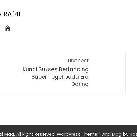
y RAf4L
NEXT POST
Kunci Sukses Bertanding
Super Togel pada Era
Daring
al Mag. All Right Reserved.
WordPress Theme
|
Viral Mag
by Ha