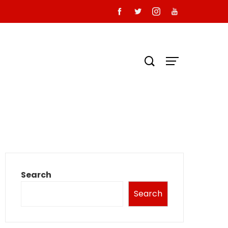
Search
Search