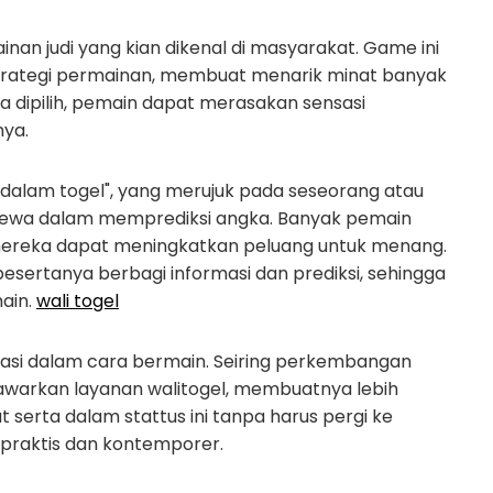
nan judi yang kian dikenal di masyarakat. Game ini
rategi permainan, membuat menarik minat banyak
sa dipilih, pemain dapat merasakan sensasi
nya.
ali dalam togel", yang merujuk pada seseorang atau
mewa dalam memprediksi angka. Banyak pemain
mereka dapat meningkatkan peluang untuk menang.
esertanya berbagi informasi dan prediksi, sehingga
main.
wali togel
ovasi dalam cara bermain. Seiring perkembangan
nawarkan layanan walitogel, membuatnya lebih
t serta dalam stattus ini tanpa harus pergi ke
h praktis dan kontemporer.