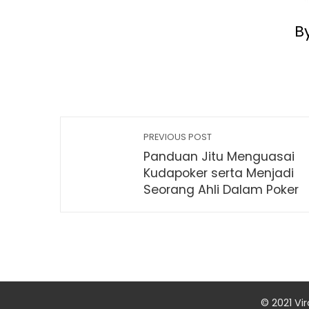
B
PREVIOUS POST
Panduan Jitu Menguasai
Kudapoker serta Menjadi
Seorang Ahli Dalam Poker
© 2021 Vir