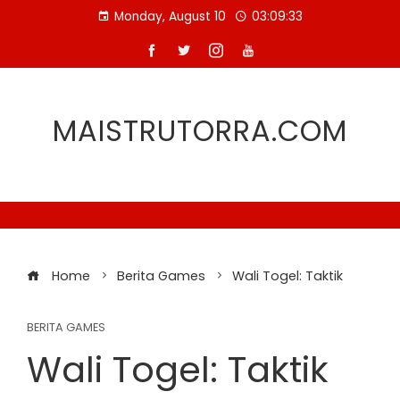
Skip
Monday, August 10
03:09:33
to
content
MAISTRUTORRA.COM
Home
Berita Games
Wali Togel: Taktik
BERITA GAMES
Wali Togel: Taktik