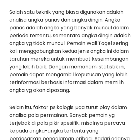
Salah satu teknik yang biasa digunakan adalah
analisa angka panas dan angka dingin. Angka
panas adalah angka yang banyak muncul dalam
periode tertentu, sementara angka dingin adalah
angka yg tidak muncul. Pemain Wali Togel sering
kali menggabungkan kedua jenis angka ini dalam
taruhan mereka untuk membuat keseimbangan
yang lebih baik. Dengan memahami statistik ini,
pemain dapat mengambil keputusan yang lebih
terinformasi berbasis informasi dalam memilih
angka yg akan dipasang.
Selain itu, faktor psikologis juga turut play dalam
analisa pola permainan. Banyak pemain yg
terjebak di pola pikir spesifik, misalnya percaya
kepada angka-angka tertentu yang
berdasarkan pengalaman pribadi. Sadari adanya