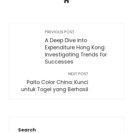
PREVIOUS POST
A Deep Dive into
Expenditure Hong Kong:
Investigating Trends for
Successes
NEXT POST
Paito Color China: Kunci
untuk Togel yang Berhasil
Search