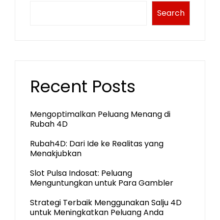
Search
Recent Posts
Mengoptimalkan Peluang Menang di
Rubah 4D
Rubah4D: Dari Ide ke Realitas yang
Menakjubkan
Slot Pulsa Indosat: Peluang
Menguntungkan untuk Para Gambler
Strategi Terbaik Menggunakan Salju 4D
untuk Meningkatkan Peluang Anda