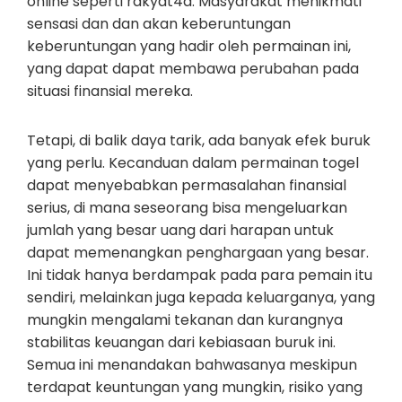
online seperti rakyat4d. Masyarakat menikmati
sensasi dan dan akan keberuntungan
keberuntungan yang hadir oleh permainan ini,
yang dapat dapat membawa perubahan pada
situasi finansial mereka.
Tetapi, di balik daya tarik, ada banyak efek buruk
yang perlu. Kecanduan dalam permainan togel
dapat menyebabkan permasalahan finansial
serius, di mana seseorang bisa mengeluarkan
jumlah yang besar uang dari harapan untuk
dapat memenangkan penghargaan yang besar.
Ini tidak hanya berdampak pada para pemain itu
sendiri, melainkan juga kepada keluarganya, yang
mungkin mengalami tekanan dan kurangnya
stabilitas keuangan dari kebiasaan buruk ini.
Semua ini menandakan bahwasanya meskipun
terdapat keuntungan yang mungkin, risiko yang