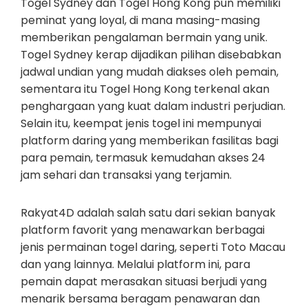
Togel Sydney dan Togel Hong Kong pun memiliki
peminat yang loyal, di mana masing-masing
memberikan pengalaman bermain yang unik.
Togel Sydney kerap dijadikan pilihan disebabkan
jadwal undian yang mudah diakses oleh pemain,
sementara itu Togel Hong Kong terkenal akan
penghargaan yang kuat dalam industri perjudian.
Selain itu, keempat jenis togel ini mempunyai
platform daring yang memberikan fasilitas bagi
para pemain, termasuk kemudahan akses 24
jam sehari dan transaksi yang terjamin.
Rakyat4D adalah salah satu dari sekian banyak
platform favorit yang menawarkan berbagai
jenis permainan togel daring, seperti Toto Macau
dan yang lainnya. Melalui platform ini, para
pemain dapat merasakan situasi berjudi yang
menarik bersama beragam penawaran dan