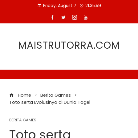
Skip
Friday, August 7
21:35:59
to
content
MAISTRUTORRA.COM
Home
Berita Games
Toto serta Evolusinya di Dunia Togel
BERITA GAMES
Toto serta