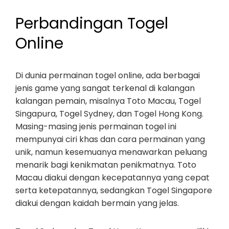
Perbandingan Togel
Online
Di dunia permainan togel online, ada berbagai
jenis game yang sangat terkenal di kalangan
kalangan pemain, misalnya Toto Macau, Togel
Singapura, Togel Sydney, dan Togel Hong Kong.
Masing-masing jenis permainan togel ini
mempunyai ciri khas dan cara permainan yang
unik, namun kesemuanya menawarkan peluang
menarik bagi kenikmatan penikmatnya. Toto
Macau diakui dengan kecepatannya yang cepat
serta ketepatannya, sedangkan Togel Singapore
diakui dengan kaidah bermain yang jelas.