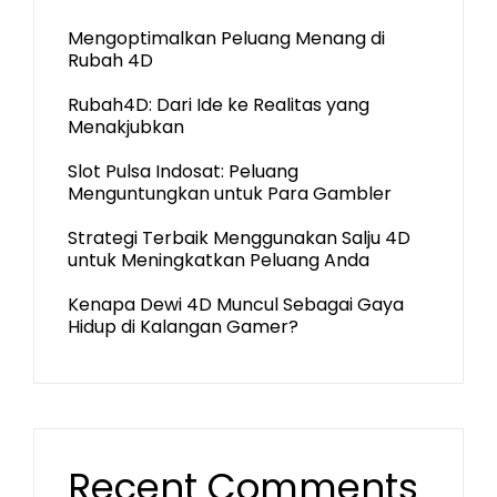
Mengoptimalkan Peluang Menang di
Rubah 4D
Rubah4D: Dari Ide ke Realitas yang
Menakjubkan
Slot Pulsa Indosat: Peluang
Menguntungkan untuk Para Gambler
Strategi Terbaik Menggunakan Salju 4D
untuk Meningkatkan Peluang Anda
Kenapa Dewi 4D Muncul Sebagai Gaya
Hidup di Kalangan Gamer?
Recent Comments