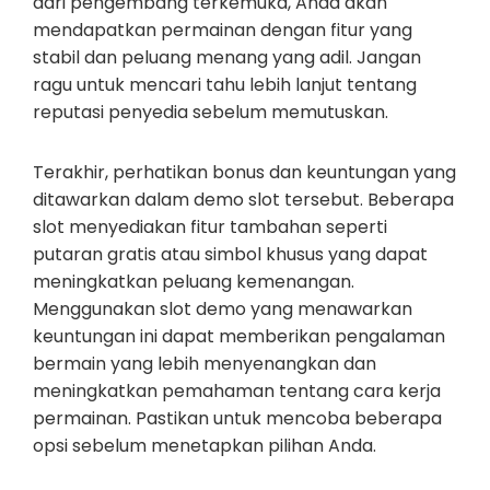
dari pengembang terkemuka, Anda akan
mendapatkan permainan dengan fitur yang
stabil dan peluang menang yang adil. Jangan
ragu untuk mencari tahu lebih lanjut tentang
reputasi penyedia sebelum memutuskan.
Terakhir, perhatikan bonus dan keuntungan yang
ditawarkan dalam demo slot tersebut. Beberapa
slot menyediakan fitur tambahan seperti
putaran gratis atau simbol khusus yang dapat
meningkatkan peluang kemenangan.
Menggunakan slot demo yang menawarkan
keuntungan ini dapat memberikan pengalaman
bermain yang lebih menyenangkan dan
meningkatkan pemahaman tentang cara kerja
permainan. Pastikan untuk mencoba beberapa
opsi sebelum menetapkan pilihan Anda.