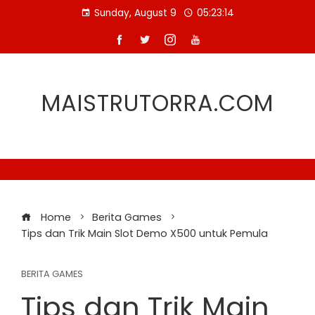
Skip
Sunday, August 9
05:23:14
to
content
MAISTRUTORRA.COM
Home
Berita Games
Tips dan Trik Main Slot Demo X500 untuk Pemula
BERITA GAMES
Tips dan Trik Main