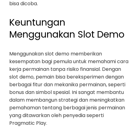
bisa dicoba.
Keuntungan
Menggunakan Slot Demo
Menggunakan slot demo memberikan
kesempatan bagi pemula untuk memahami cara
kerja permainan tanpa risiko finansial. Dengan
slot demo, pemain bisa bereksperimen dengan
berbagai fitur dan mekanika permainan, seperti
bonus dan simbol spesial. Ini sangat membantu
dalam membangun strategi dan meningkatkan
pemahaman tentang berbagai jenis permainan
yang ditawarkan oleh penyedia seperti
Pragmatic Play.