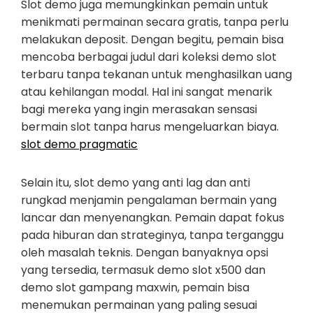
Slot demo juga memungkinkan pemain untuk
menikmati permainan secara gratis, tanpa perlu
melakukan deposit. Dengan begitu, pemain bisa
mencoba berbagai judul dari koleksi demo slot
terbaru tanpa tekanan untuk menghasilkan uang
atau kehilangan modal. Hal ini sangat menarik
bagi mereka yang ingin merasakan sensasi
bermain slot tanpa harus mengeluarkan biaya.
slot demo pragmatic
Selain itu, slot demo yang anti lag dan anti
rungkad menjamin pengalaman bermain yang
lancar dan menyenangkan. Pemain dapat fokus
pada hiburan dan strateginya, tanpa terganggu
oleh masalah teknis. Dengan banyaknya opsi
yang tersedia, termasuk demo slot x500 dan
demo slot gampang maxwin, pemain bisa
menemukan permainan yang paling sesuai