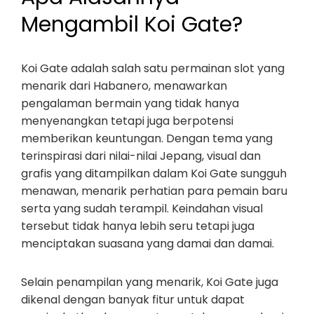
Mengambil Koi Gate?
Koi Gate adalah salah satu permainan slot yang
menarik dari Habanero, menawarkan
pengalaman bermain yang tidak hanya
menyenangkan tetapi juga berpotensi
memberikan keuntungan. Dengan tema yang
terinspirasi dari nilai-nilai Jepang, visual dan
grafis yang ditampilkan dalam Koi Gate sungguh
menawan, menarik perhatian para pemain baru
serta yang sudah terampil. Keindahan visual
tersebut tidak hanya lebih seru tetapi juga
menciptakan suasana yang damai dan damai.
Selain penampilan yang menarik, Koi Gate juga
dikenal dengan banyak fitur untuk dapat