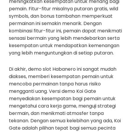
meningkatkan kesempatan untuk menang bagi
pemain. Fitur-fitur misalnya putaran gratis, wild
symbols, dan bonus tambahan memperkuat
permainan ini semakin menarik. Dengan
kombinasi fitur-fitur ini, pemain dapat menikmati
sensasi bermain yang lebih mendebarkan serta
kesempatan untuk mendapatkan kemenangan
yang lebih menguntungkan di setiap putaran.
Di akhir, demo slot Habanero ini sangat mudah
diakses, memberi kesempatan pemain untuk
mencoba permainan tanpa harus risiko
mengganti uang. Versi demo Koi Gate
menyediakan kesempatan bagi pemain untuk
mengetahui cara kerja game, menguji strategi
bermain, dan menikmati atmosfer tanpa
tekanan. Dengan semua kelebihan yang ada, Koi
Gate adalah pilihan tepat bagi semua pecinta