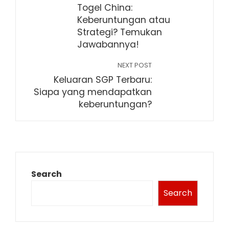
Togel China:
Keberuntungan atau
Strategi? Temukan
Jawabannya!
NEXT POST
Keluaran SGP Terbaru:
Siapa yang mendapatkan
keberuntungan?
Search
Search