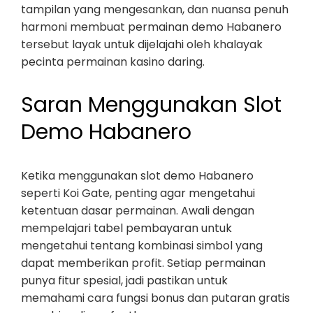
tampilan yang mengesankan, dan nuansa penuh
harmoni membuat permainan demo Habanero
tersebut layak untuk dijelajahi oleh khalayak
pecinta permainan kasino daring.
Saran Menggunakan Slot
Demo Habanero
Ketika menggunakan slot demo Habanero
seperti Koi Gate, penting agar mengetahui
ketentuan dasar permainan. Awali dengan
mempelajari tabel pembayaran untuk
mengetahui tentang kombinasi simbol yang
dapat memberikan profit. Setiap permainan
punya fitur spesial, jadi pastikan untuk
memahami cara fungsi bonus dan putaran gratis