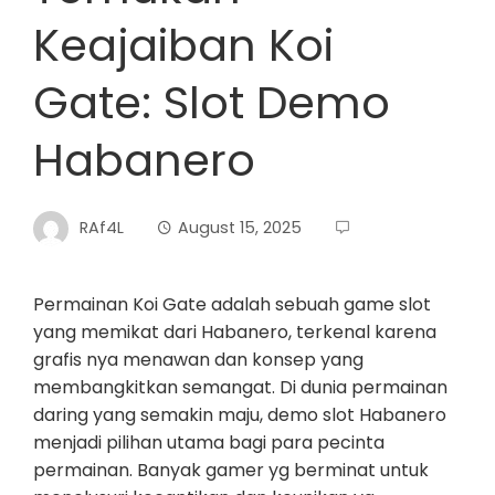
Keajaiban Koi
Gate: Slot Demo
Habanero
RAf4L
August 15, 2025
Permainan Koi Gate adalah sebuah game slot
yang memikat dari Habanero, terkenal karena
grafis nya menawan dan konsep yang
membangkitkan semangat. Di dunia permainan
daring yang semakin maju, demo slot Habanero
menjadi pilihan utama bagi para pecinta
permainan. Banyak gamer yg berminat untuk