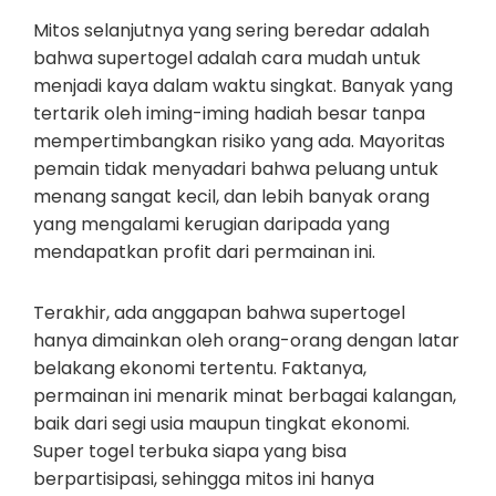
Mitos selanjutnya yang sering beredar adalah
bahwa supertogel adalah cara mudah untuk
menjadi kaya dalam waktu singkat. Banyak yang
tertarik oleh iming-iming hadiah besar tanpa
mempertimbangkan risiko yang ada. Mayoritas
pemain tidak menyadari bahwa peluang untuk
menang sangat kecil, dan lebih banyak orang
yang mengalami kerugian daripada yang
mendapatkan profit dari permainan ini.
Terakhir, ada anggapan bahwa supertogel
hanya dimainkan oleh orang-orang dengan latar
belakang ekonomi tertentu. Faktanya,
permainan ini menarik minat berbagai kalangan,
baik dari segi usia maupun tingkat ekonomi.
Super togel terbuka siapa yang bisa
berpartisipasi, sehingga mitos ini hanya