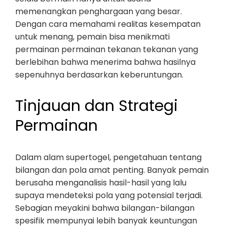
memenangkan penghargaan yang besar.
Dengan cara memahami realitas kesempatan
untuk menang, pemain bisa menikmati
permainan permainan tekanan tekanan yang
berlebihan bahwa menerima bahwa hasilnya
sepenuhnya berdasarkan keberuntungan.
Tinjauan dan Strategi
Permainan
Dalam alam supertogel, pengetahuan tentang
bilangan dan pola amat penting. Banyak pemain
berusaha menganalisis hasil-hasil yang lalu
supaya mendeteksi pola yang potensial terjadi.
Sebagian meyakini bahwa bilangan-bilangan
spesifik mempunyai lebih banyak keuntungan