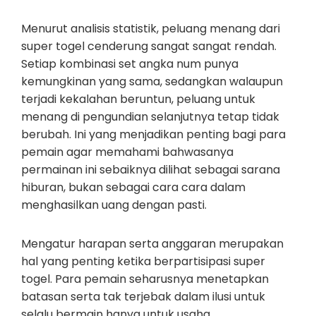
Menurut analisis statistik, peluang menang dari
super togel cenderung sangat sangat rendah.
Setiap kombinasi set angka num punya
kemungkinan yang sama, sedangkan walaupun
terjadi kekalahan beruntun, peluang untuk
menang di pengundian selanjutnya tetap tidak
berubah. Ini yang menjadikan penting bagi para
pemain agar memahami bahwasanya
permainan ini sebaiknya dilihat sebagai sarana
hiburan, bukan sebagai cara cara dalam
menghasilkan uang dengan pasti.
Mengatur harapan serta anggaran merupakan
hal yang penting ketika berpartisipasi super
togel. Para pemain seharusnya menetapkan
batasan serta tak terjebak dalam ilusi untuk
selalu bermain hanya untuk usaha