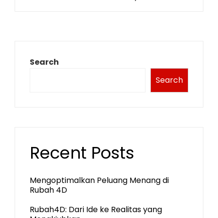
Search
Search
Recent Posts
Mengoptimalkan Peluang Menang di
Rubah 4D
Rubah4D: Dari Ide ke Realitas yang