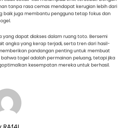
nan tanpa rasa cemas mendapat kerugian lebih dari
 baik juga membantu pengguna tetap fokus dan
ogel.
 yang dapat diakses dalam ruang toto. Bersemi
t angka yang kerap terjadi, serta tren dari hasil-
pat memberikan pandangan penting untuk membuat
n bahwa togel adalah permainan peluang, tetapi jika
optimalkan kesempatan mereka untuk berhasil.
y RAf4L