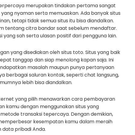
t terpercaya merupakan tindakan pertama sangat
 yang nyaman serta memuaskan. Ada banyak situs
, tetapi tidak semua situs itu bisa diandalkan.
am tentang citra bandar saat sebelum mendaftar.
i yang sah serta ulasan positif dari pengguna lain.
an yang disediakan oleh situs toto. Situs yang baik
at tanggap dan siap menolong kapan saja. Ini
mendapatkan masalah maupun punya pertanyaan
a berbagai saluran kontak, seperti chat langsung,
 umumnya lebih bisa diandalkan.
internet yang pilih menawarkan cara pembayaran
ngan kamu dengan menggunakan situs yang
metode transaksi tepercaya. Dengan demikian,
n memperbesar kesempatan kamu dalam meraih
data pribadi Anda.