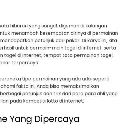
 satu hiburan yang sangat digemari di kalangan
 untuk menambah kesempatan dirinya di permainan
 mendapatkan petunjuk dari pakar. Di karya ini, kita
sil untuk bermain-main togel di internet, serta
ogel di internet, tempat toto permainan togel,
enar terpercaya.
beraneka tipe permainan yang ada ada, seperti
pahami fakta ini, Anda bisa memaksimalkan
berbagai petunjuk dan trik dari para para ahli yang
n pada kompetisi lotto di internet.
ine Yang Dipercaya