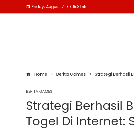
Skip
Friday, August 7
15:31:55
to
content
Home
Berita Games
Strategi Berhasil 
BERITA GAMES
Strategi Berhasil
Togel Di Internet: 