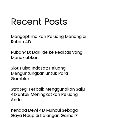
Recent Posts
Mengoptimalkan Peluang Menang di
Rubah 4D
Rubah4D: Dari Ide ke Realitas yang
Menakjubkan
Slot Pulsa Indosat: Peluang
Menguntungkan untuk Para
Gambler
Strategi Terbaik Menggunakan Salju
4D untuk Meningkatkan Peluang
Anda
Kenapa Dewi 4D Muncul Sebagai
Gaya Hidup di Kalangan Gamer?