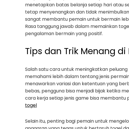
menetapkan batas belanja setiap hari atau 
tetap menyenangkan dan tidak menimbulkan k
sangat membantu pemain untuk bermain lebi
Rasa tanggung jawab dalam memainkan togel
pengalaman bermain yang positif.
Tips dan Trik Menang di 
Salah satu cara untuk meningkatkan peluang 
memahami lebih dalam tentang jenis permain
menawarkan variasi dan ketentuan yang berbe
bebas, pengguna bisa menjadi bijak ketika m
cara kerja setiap jenis game bisa membantu
togel
Selain itu, penting bagi pemain untuk mengel
anggaran yang tegas untuk bertaruh togel dan