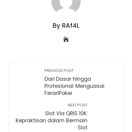
By RAf4L
PREVIOUS POST
Dari Dasar hingga
Profesional: Menguasai
FerariPoker
NEXT POST
Slot Via QRIS 10K:
Kepraktisan dalam Bermain
Slot