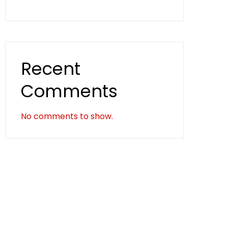
Recent
Comments
No comments to show.