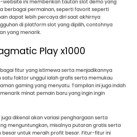
te-website ini memberikan tautan slot demo yang
erbagai permainan, seperti favorit seperti
in dapat lebih percaya diri saat akhirnya
han di platform slot yang dipilih, contohnya
an yang menarik.
agmatic Play x1000
gai fitur yang istimewa serta menjadikannya
satu faktor unggul ialah grafis serta memukau
aman gaming yang menyatu. Tampilan ini juga indah
ga menarik minat pemain baru yang ingin ingin
 juga dikenal akan variasi penghargaan serta
yang menguntungkan, misalnya putaran gratis serta
esar untuk meraih profit besar. Fitur-fitur ini