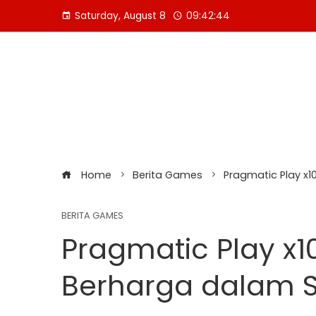
Skip
Saturday, August 8
09:42:45
to
content
Home
Berita Games
Pragmatic Play x
BERITA GAMES
Pragmatic Play x
Berharga dalam S