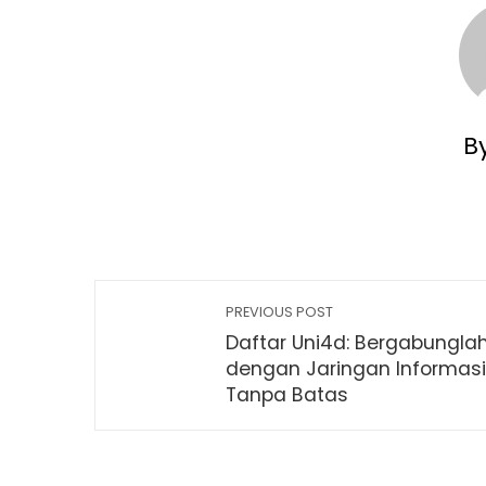
B
PREVIOUS POST
Daftar Uni4d: Bergabungla
dengan Jaringan Informasi
Tanpa Batas