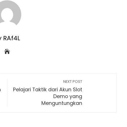
y RAf4L
NEXT POST
h
Pelajari Taktik dari Akun Slot
Demo yang
Menguntungkan