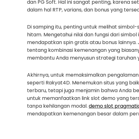
dan PG Soft. Hal ini sangat penting, karena set
dalam hal RTP, varians, dan bonus yang tersed
Di samping itu, penting untuk melihat simbol-
hitam. Mengetahui nilai dan fungsi dari simb
mendapatkan spin gratis atau bonus lainnya.
tentang kombinasi kemenangan yang biasanya
membantu Anda menyusun strategi taruhan ya
Akhirnya, untuk memaksimalkan pengalaman b
seperti Rakyat4D. Menemukan situs yang bai
terbaru, tetapi juga menjamin bahwa Anda b
untuk memanfaatkan link slot demo yang ter
tanpa kehilangan modal.
demo slot pragmati
mendapatkan kemenangan besar dalam permai