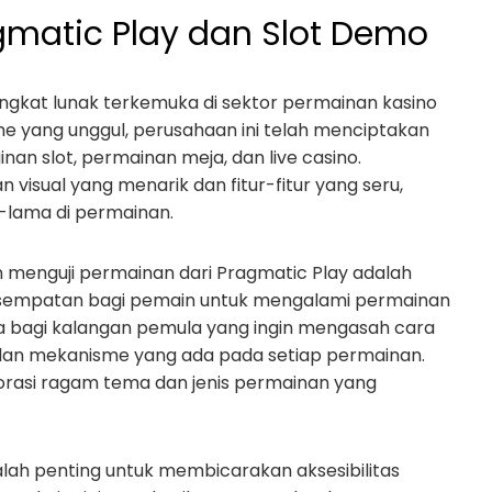
matic Play dan Slot Demo
ngkat lunak terkemuka di sektor permainan kasino
ame yang unggul, perusahaan ini telah menciptakan
nan slot, permainan meja, dan live casino.
n visual yang menarik dan fitur-fitur yang seru,
lama di permainan.
n menguji permainan dari Pragmatic Play adalah
esempatan bagi pemain untuk mengalami permainan
guna bagi kalangan pemula yang ingin mengasah cara
 dan mekanisme yang ada pada setiap permainan.
rasi ragam tema dan jenis permainan yang
lah penting untuk membicarakan aksesibilitas