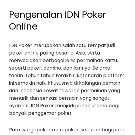
Pengenalan IDN Poker
Online
IDN Poker merupakan salah satu tempat judi
poker online paling besar di Asia, serta
menyediakan berbagai jenis permainan kartu,
seperti poker, domino, dan lainnya. Selama
tahun-tahun tahun terakhir, ketenaran platform
ini semakin naik, khususnya di kalangan pemain
dari Indonesia. Lewat tawaran permainan yang
menarik dan sensasi bermain yang sangat
nyaman, IDN Poker menjadi pilihan utama bagi
banyak penggemar poker.
Para wargapoker merupakan sebutan bagi para