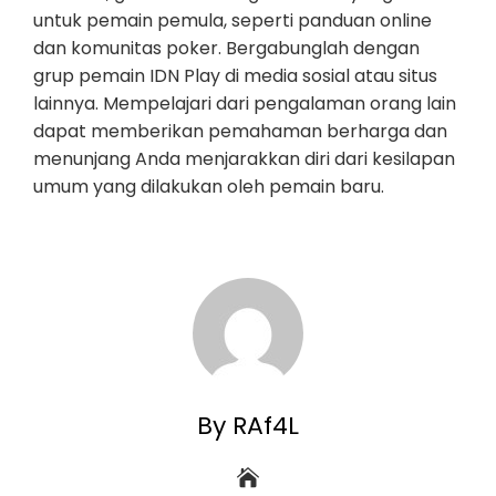
untuk pemain pemula, seperti panduan online
dan komunitas poker. Bergabunglah dengan
grup pemain IDN Play di media sosial atau situs
lainnya. Mempelajari dari pengalaman orang lain
dapat memberikan pemahaman berharga dan
menunjang Anda menjarakkan diri dari kesilapan
umum yang dilakukan oleh pemain baru.
By RAf4L