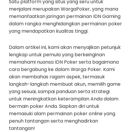
Satu platform yang situs yang seru untuk
menjalani merupakan WargaPoker, yang mana
memanfaatkan jaringan permainan IDN Gaming
dalam rangka menghidangkan permainan poker
yang mendapatkan kualitas tinggi.
Dalam artikel ini, kami akan menyajikan petunjuk
lengkap untuk pemula yang berkeinginan
memahami nuansa IDN Poker serta bagaimana
cara bergabung ke dalam Warga Poker. Kami
akan membahas ragam aspek, termasuk
langkah-langkah membuat akun, memilih game
yang sesuai, sampai panduan serta strategi
untuk meningkatkan keterampilan Anda dalam
bermain poker Anda. Siapkan diri untuk
memasuki alam permainan poker online yang
penuh tantangan serta menghadirkan
tantangan!