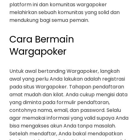
platform ini dan komunitas wargapoker
melahirkan sebuah komunitas yang solid dan
mendukung bagi semua pemain.
Cara Bermain
Wargapoker
Untuk awal bertanding Wargapoker, langkah
awal yang perlu Anda lakukan adalah registrasi
pada situs Wargapoker. Tahapan pendaftaran
amat mudah dan kilat. Anda cukup mengisi data
yang diminta pada formulir pendaftaran,
contohnya nama, email, dan password. Selalu
agar memakai informasi yang valid supaya Anda
bisa mengakses akun Anda tanpa masalah.
Setelah mendaftar, Anda bakal mendapatkan