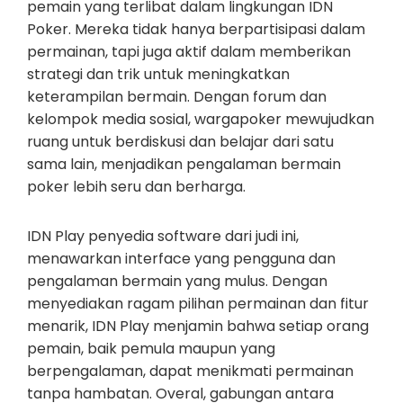
pemain yang terlibat dalam lingkungan IDN
Poker. Mereka tidak hanya berpartisipasi dalam
permainan, tapi juga aktif dalam memberikan
strategi dan trik untuk meningkatkan
keterampilan bermain. Dengan forum dan
kelompok media sosial, wargapoker mewujudkan
ruang untuk berdiskusi dan belajar dari satu
sama lain, menjadikan pengalaman bermain
poker lebih seru dan berharga.
IDN Play penyedia software dari judi ini,
menawarkan interface yang pengguna dan
pengalaman bermain yang mulus. Dengan
menyediakan ragam pilihan permainan dan fitur
menarik, IDN Play menjamin bahwa setiap orang
pemain, baik pemula maupun yang
berpengalaman, dapat menikmati permainan
tanpa hambatan. Overal, gabungan antara