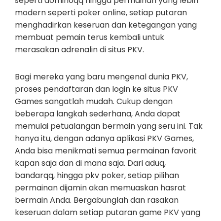
seperti dominoqq hingga permainan yang lebih
modern seperti poker online, setiap putaran
menghadirkan keseruan dan ketegangan yang
membuat pemain terus kembali untuk
merasakan adrenalin di situs PKV.
Bagi mereka yang baru mengenal dunia PKV,
proses pendaftaran dan login ke situs PKV
Games sangatlah mudah. Cukup dengan
beberapa langkah sederhana, Anda dapat
memulai petualangan bermain yang seru ini. Tak
hanya itu, dengan adanya aplikasi PKV Games,
Anda bisa menikmati semua permainan favorit
kapan saja dan di mana saja. Dari aduq,
bandarqq, hingga pkv poker, setiap pilihan
permainan dijamin akan memuaskan hasrat
bermain Anda. Bergabunglah dan rasakan
keseruan dalam setiap putaran game PKV yang