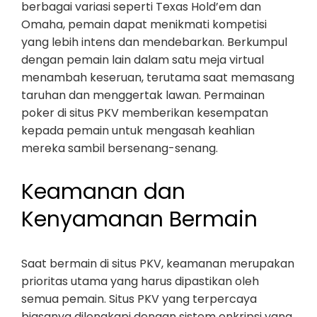
berbagai variasi seperti Texas Hold’em dan
Omaha, pemain dapat menikmati kompetisi
yang lebih intens dan mendebarkan. Berkumpul
dengan pemain lain dalam satu meja virtual
menambah keseruan, terutama saat memasang
taruhan dan menggertak lawan. Permainan
poker di situs PKV memberikan kesempatan
kepada pemain untuk mengasah keahlian
mereka sambil bersenang-senang.
Keamanan dan
Kenyamanan Bermain
Saat bermain di situs PKV, keamanan merupakan
prioritas utama yang harus dipastikan oleh
semua pemain. Situs PKV yang terpercaya
biasanya dilengkapi dengan sistem enkripsi yang