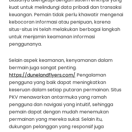
kuat untuk melindungi data pribadi dan transaksi
keuangan. Pemain tidak perlu khawatir mengenai
kebocoran informasi atau penipuan, karena
situs-situs ini telah melakukan berbagai langkah
untuk menjamin keamanan informasi
penggunanya.
Selain aspek keamanan, kenyamanan dalam
bermain juga sangat penting.
https://dunelandflyers.com/
Pengalaman
pengguna yang baik dapat meningkatkan
keseruan dalam setiap putaran permainan. Situs
PKV menawarkan antarmuka yang ramah
pengguna dan navigasi yang intuitif, sehingga
pemain dapat dengan mudah menemukan
permainan yang mereka sukai. Selain itu,
dukungan pelanggan yang responsif juga