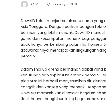
RAf4L
January 6, 2026
Dewi4D telah menjadi salah satu nama yang d
Asia Tenggara. Dengan perkembangan teknolo
bermain yang lebih menarik, Dewi 4D muncu
game dan kesempatan menarik bagi pengguna
tidak hanya berkembang dalam hal konsep, t
ditawarkannya, menciptakan lingkungan yang
pemain.
Dalam lingkup arena permainan digital yang
kebutuhan dan aspirasi kelompok pemain. 
platform ini berhasil menyesuaikan diri deng
canggih dan konsep yang menarik. Dengan se
Dewi 4D memosisikan dirinya sebagai salah sa
tidak hanya menghibur tetapi juga menawark