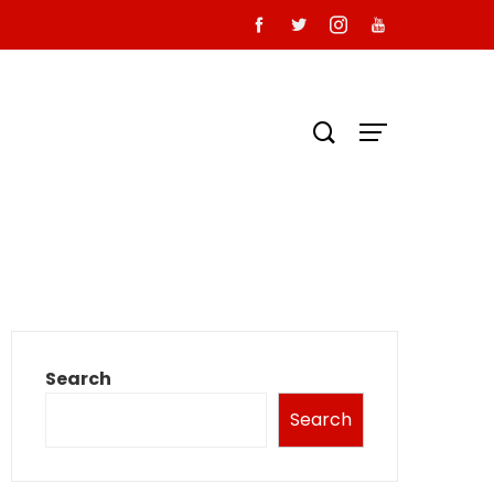
Search
Search