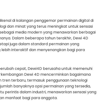
ikenal di kalangan penggemar permainan digital di
gi dan minat yang terus meningkat untuk sensasi
l sebagai media modern yang menawarkan berbagai
nya. Dalam beberapa tahun terakhir, Dewi 4D
etapi juga dalam standard permainan yang
 lebih interaktif dan menyenangkan bagi para
 berubah cepat, Dewi4D berusaha untuk memenuhi
Perkembangan Dewi 4D mencerminkan bagaimana
an tren terbaru, termasuk penggunaan teknologi
jumlah banyaknya opsi permainan yang tersedia,
tu perintis dalam industri, menawarkan sensasi yang
an manfaat bagi para anggota.