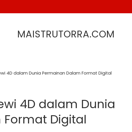
MAISTRUTORRA.COM
i 4D dalam Dunia Permainan Dalam Format Digital
wi 4D dalam Dunia
Format Digital