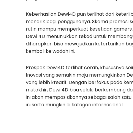
Keberhasilan Dewi4D pun terlihat dari kete
menarik bagi penggunanya. Skema promosi s
rutin mampu memperkuat kesetiaan gamers. D
Dewi 4D menunjukkan tekad untuk membangun 
diharapkan bisa mewujudkan ketertarikan bag
kembali ke wadah ini.
Prospek Dewi4D terlihat cerah, khususnya seir
Inovasi yang semakin maju memungkinkan Dew
yang lebih kreatif. Dengan berfokus pada k
mutakhir, Dewi 4D bisa selalu berkembang da
ini akan memposisikannya sebagai salah satu fer
ini serta mungkin di katagori internasional.