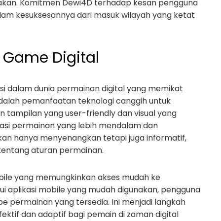
akan. Komitmen Dewi4D terhadap kesan pengguna
dalam kesuksesannya dari masuk wilayah yang ketat
 Game Digital
i dalam dunia permainan digital yang memikat
 adalah pemanfaatan teknologi canggih untuk
ampilan yang user-friendly dan visual yang
asi permainan yang lebih mendalam dan
ukan hanya menyenangkan tetapi juga informatif,
tentang aturan permainan.
mobile yang memungkinkan akses mudah ke
lui aplikasi mobile yang mudah digunakan, pengguna
 permainan yang tersedia. Ini menjadi langkah
tif dan adaptif bagi pemain di zaman digital