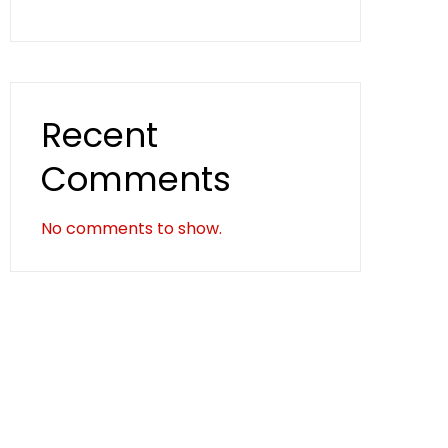
Recent
Comments
No comments to show.