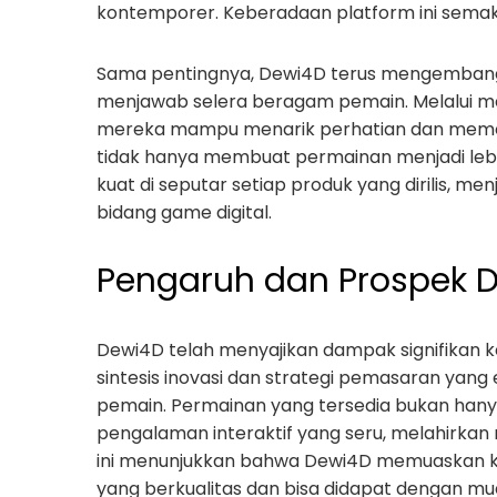
kontemporer. Keberadaan platform ini sema
Sama pentingnya, Dewi4D terus mengembangka
menjawab selera beragam pemain. Melalui m
mereka mampu menarik perhatian dan memel
tidak hanya membuat permainan menjadi lebi
kuat di seputar setiap produk yang dirilis, m
bidang game digital.
Pengaruh dan Prospek 
Dewi4D telah menyajikan dampak signifikan kep
sintesis inovasi dan strategi pemasaran yang
pemain. Permainan yang tersedia bukan han
pengalaman interaktif yang seru, melahirkan
ini menunjukkan bahwa Dewi4D memuaskan k
yang berkualitas dan bisa didapat dengan mu