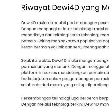
Riwayat Dewi4D yang M
Dewi4D mulai dikenal di perkembangan pesat i
Dengan mengangkat latar belakang tradisi dan
menariknya dari mitologi serta teknologi, me
pemain. Seiring meningkatnya popularitas pop
kesan bermain yg unik dan seru, menggugah
Sejak itu, waktu, Dewi4D mulai mengembangka
permainan yang menarik. Dengan menggunakan
platform ini sukses mendatangkan pemain d
berkelanjutan dalam pengembangan permai
salah satu dari merek yang cukup diperhitungk
Perkembangan teknologi juga berperan berpe
Dengan melalui teknologi terkini, Dewi4D m