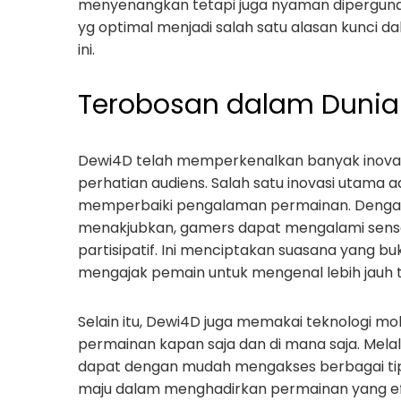
menyenangkan tetapi juga nyaman dipergun
yg optimal menjadi salah satu alasan kunci 
ini.
Terobosan dalam Dunia
Dewi4D telah memperkenalkan banyak inovas
perhatian audiens. Salah satu inovasi utama
memperbaiki pengalaman permainan. Dengan t
menakjubkan, gamers dapat mengalami sens
partisipatif. Ini menciptakan suasana yang b
mengajak pemain untuk mengenal lebih jauh 
Selain itu, Dewi4D juga memakai teknologi 
permainan kapan saja dan di mana saja. Mela
dapat dengan mudah mengakses berbagai tipe
maju dalam menghadirkan permainan yang efek