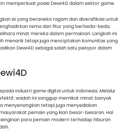
kin memperkuat posisi Dewi4D dalam sektor game.
n isi yang beraneka ragam dan diversifikasi untuk
enghadirkan tema dan fitur yang berbeda-beda,
ihara minat mereka dalam permainan. Langkah ini
h menarik tetapi juga menciptakan komunitas yang
enjadikan Dewi4D sebagai salah satu pelopor dalam
Dewi4D
ada industri game digital untuk Indonesia. Melalui
 efektif, wadah ini sanggup memikat minat banyak
ya menyenangkan tetapi juga menyediakan
 masyarakat pemain yang kian besar-besaran. Hal
einginan para pemain modern terhadap hiburan
dah.