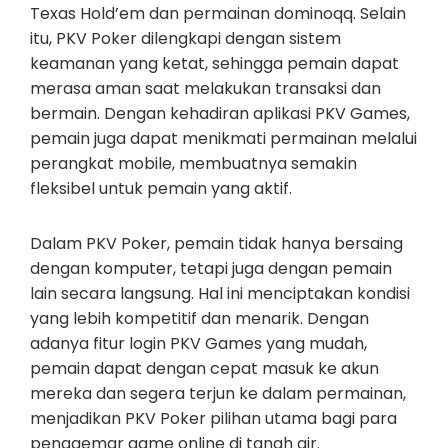
Texas Hold’em dan permainan dominoqq. Selain
itu, PKV Poker dilengkapi dengan sistem
keamanan yang ketat, sehingga pemain dapat
merasa aman saat melakukan transaksi dan
bermain. Dengan kehadiran aplikasi PKV Games,
pemain juga dapat menikmati permainan melalui
perangkat mobile, membuatnya semakin
fleksibel untuk pemain yang aktif.
Dalam PKV Poker, pemain tidak hanya bersaing
dengan komputer, tetapi juga dengan pemain
lain secara langsung. Hal ini menciptakan kondisi
yang lebih kompetitif dan menarik. Dengan
adanya fitur login PKV Games yang mudah,
pemain dapat dengan cepat masuk ke akun
mereka dan segera terjun ke dalam permainan,
menjadikan PKV Poker pilihan utama bagi para
penggemar game online di tanah air.