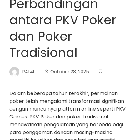
Perbandingan
antara PKV Poker
dan Poker
Tradisional
RAf4L
October 28, 2025
Dalam beberapa tahun terakhir, permainan
poker telah mengalami transformasi signifikan
dengan munculnya platform online seperti PKV
Games. PKV Poker dan poker tradisional
menawarkan pengalaman yang berbeda bagi
para penggemar, dengan masing-masing