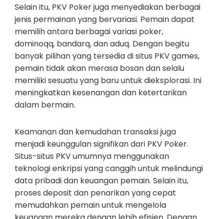
Selain itu, PKV Poker juga menyediakan berbagai
jenis permainan yang bervariasi. Pemain dapat
memilih antara berbagai variasi poker,
dominoqq, bandarq, dan aduq. Dengan begitu
banyak pilihan yang tersedia di situs PKV games,
pemain tidak akan merasa bosan dan selalu
memiliki sesuatu yang baru untuk dieksplorasi. Ini
meningkatkan kesenangan dan ketertarikan
dalam bermain.
Keamanan dan kemudahan transaksi juga
menjadi keunggulan signifikan dari PKV Poker.
Situs-situs PKV umumnya menggunakan
teknologi enkripsi yang canggih untuk melindungi
data pribadi dan keuangan pemain. Selain itu,
proses deposit dan penarikan yang cepat
memudahkan pemain untuk mengelola
keuangan mereka dengan lebih efisien. Dengan