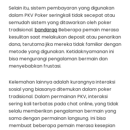
Selain itu, sistem pembayaran yang digunakan
dalam PKV Poker seringkali tidak secepat atau
semudah sistem yang ditawarkan oleh poker
tradisional.
bandarqq
Beberapa pemain merasa
kesulitan saat melakukan deposit atau penarikan
dana, terutama jika mereka tidak familiar dengan
metode yang digunakan. Ketidaknyamanan ini
bisa mengurangi pengalaman bermain dan
menyebabkan frustasi.
Kelemahan lainnya adalah kurangnya interaksi
sosial yang biasanya ditemukan dalam poker
tradisional. Dalam permainan PKV, interaksi
sering kali terbatas pada chat online, yang tidak
selalu memberikan pengalaman bermain yang
sama dengan permainan langsung. Ini bisa
membuat beberapa pemain merasa kesepian