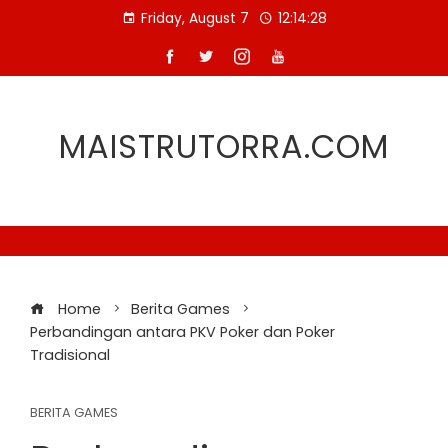
Skip
Friday, August 7
12:14:28
to
content
MAISTRUTORRA.COM
Home
Berita Games
Perbandingan antara PKV Poker dan Poker
Tradisional
BERITA GAMES