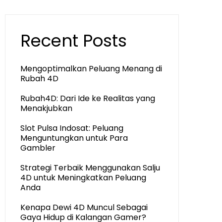
Recent Posts
Mengoptimalkan Peluang Menang di
Rubah 4D
Rubah4D: Dari Ide ke Realitas yang
Menakjubkan
Slot Pulsa Indosat: Peluang
Menguntungkan untuk Para
Gambler
Strategi Terbaik Menggunakan Salju
4D untuk Meningkatkan Peluang
Anda
Kenapa Dewi 4D Muncul Sebagai
Gaya Hidup di Kalangan Gamer?