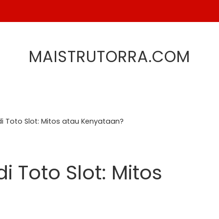
MAISTRUTORRA.COM
 Toto Slot: Mitos atau Kenyataan?
 Toto Slot: Mitos