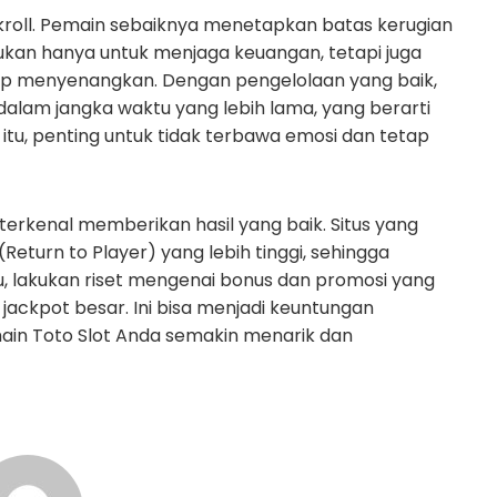
kroll. Pemain sebaiknya menetapkan batas kerugian
ukan hanya untuk menjaga keuangan, tetapi juga
p menyenangkan. Dengan pengelolaan yang baik,
am jangka waktu yang lebih lama, yang berarti
itu, penting untuk tidak terbawa emosi dan tetap
 terkenal memberikan hasil yang baik. Situs yang
eturn to Player) yang lebih tinggi, sehingga
, lakukan riset mengenai bonus dan promosi yang
jackpot besar. Ini bisa menjadi keuntungan
n Toto Slot Anda semakin menarik dan