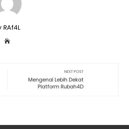
y RAf4L
NEXT POST
Mengenal Lebih Dekat
Platform Rubah4D