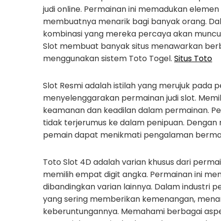
judi online. Permainan ini memadukan elemen
membuatnya menarik bagi banyak orang. Dal
kombinasi yang mereka percaya akan muncul 
Slot membuat banyak situs menawarkan berba
menggunakan sistem Toto Togel.
Situs Toto
Slot Resmi adalah istilah yang merujuk pada p
menyelenggarakan permainan judi slot. Memil
keamanan dan keadilan dalam permainan. Pem
tidak terjerumus ke dalam penipuan. Dengan me
pemain dapat menikmati pengalaman bermai
Toto Slot 4D adalah varian khusus dari perm
memilih empat digit angka. Permainan ini m
dibandingkan varian lainnya. Dalam industri 
yang sering memberikan kemenangan, mena
keberuntungannya. Memahami berbagai asp