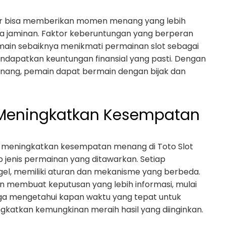
r bisa memberikan momen menang yang lebih
ada jaminan. Faktor keberuntungan yang berperan
main sebaiknya menikmati permainan slot sebagai
ndapatkan keuntungan finansial yang pasti. Dengan
ang, pemain dapat bermain dengan bijak dan
k Meningkatkan Kesempatan
uk meningkatkan kesempatan menang di Toto Slot
jenis permainan yang ditawarkan. Setiap
ogel, memiliki aturan dan mekanisme yang berbeda.
n membuat keputusan yang lebih informasi, mulai
ga mengetahui kapan waktu yang tepat untuk
gkatkan kemungkinan meraih hasil yang diinginkan.