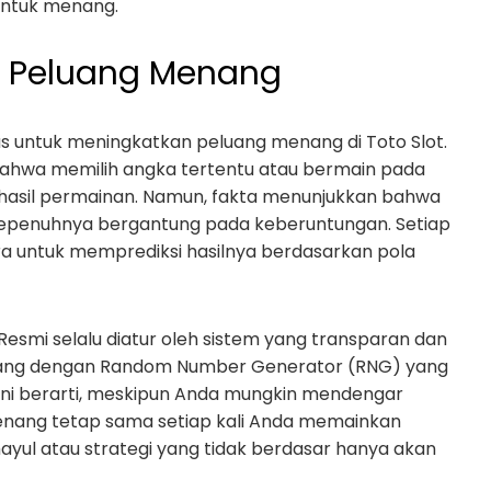
untuk menang.
g Peluang Menang
 untuk meningkatkan peluang menang di Toto Slot.
ahwa memilih angka tertentu atau bermain pada
asil permainan. Namun, fakta menunjukkan bahwa
sepenuhnya bergantung pada keberuntungan. Setiap
ra untuk memprediksi hasilnya berdasarkan pola
esmi selalu diatur oleh sistem yang transparan dan
rancang dengan Random Number Generator (RNG) yang
Ini berarti, meskipun Anda mungkin mendengar
enang tetap sama setiap kali Anda memainkan
yul atau strategi yang tidak berdasar hanya akan