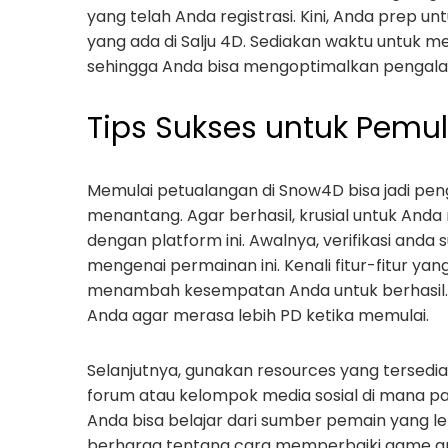
yang telah Anda registrasi. Kini, Anda prep u
yang ada di Salju 4D. Sediakan waktu untuk
sehingga Anda bisa mengoptimalkan pengala
Tips Sukses untuk Pemu
Memulai petualangan di Snow4D bisa jadi pe
menantang. Agar berhasil, krusial untuk And
dengan platform ini. Awalnya, verifikasi and
mengenai permainan ini. Kenali fitur-fitur yan
menambah kesempatan Anda untuk berhasil
Anda agar merasa lebih PD ketika memulai.
Selanjutnya, gunakan resources yang tersed
forum atau kelompok media sosial di mana 
Anda bisa belajar dari sumber pemain yang
berharga tentang cara memperbaiki game anda