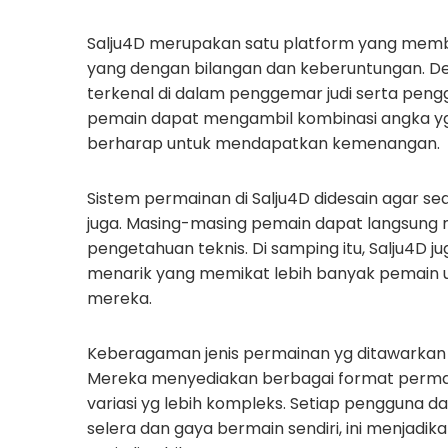
Salju4D merupakan satu platform yang mem
yang dengan bilangan dan keberuntungan. De
terkenal di dalam penggemar judi serta pen
pemain dapat mengambil kombinasi angka yg
berharap untuk mendapatkan kemenangan.
Sistem permainan di Salju4D didesain agar s
juga. Masing-masing pemain dapat langsung 
pengetahuan teknis. Di samping itu, Salju4
menarik yang memikat lebih banyak pemain
mereka.
Keberagaman jenis permainan yg ditawarka
Mereka menyediakan berbagai format permai
variasi yg lebih kompleks. Setiap pengguna 
selera dan gaya bermain sendiri, ini menjadika