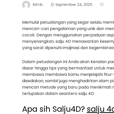
RAf4L
September 24, 2025
Memulai petualangan yang segar selalu memb
mencari-cari pengalaman yang unik dan menari
cocok. Dengan menggunakan perpaduan aspe
menyenangkan, salju 4D menawarkan kesempat
yang sarat dipenuhi imajinasi dan kegembiraa
Dalam petualangan ini Anda akan kenalan pad
dasar hingga tips yang bermanfaat untuk m
membawa membawa kamu menjelajahi fitur-
disediakan, sambil juga menghadirkan alam p
mencari metode yang baru pada menikmati
terlupakan dalam seantero salju 4D.
Apa sih Salju4D?
salju 4