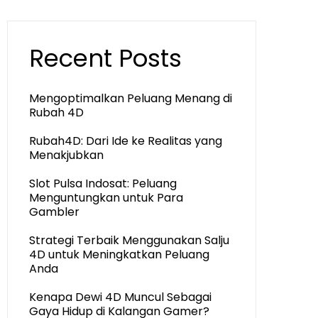
Recent Posts
Mengoptimalkan Peluang Menang di
Rubah 4D
Rubah4D: Dari Ide ke Realitas yang
Menakjubkan
Slot Pulsa Indosat: Peluang
Menguntungkan untuk Para
Gambler
Strategi Terbaik Menggunakan Salju
4D untuk Meningkatkan Peluang
Anda
Kenapa Dewi 4D Muncul Sebagai
Gaya Hidup di Kalangan Gamer?