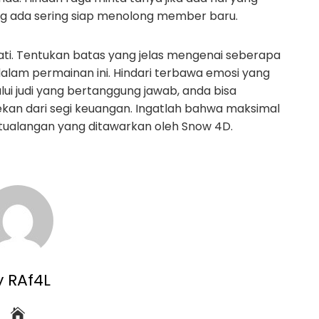
 ada sering siap menolong member baru.
hati. Tentukan batas yang jelas mengenai seberapa
dalam permainan ini. Hindari terbawa emosi yang
lui judi yang bertanggung jawab, anda bisa
ekan dari segi keuangan. Ingatlah bahwa maksimal
ualangan yang ditawarkan oleh Snow 4D.
y RAf4L