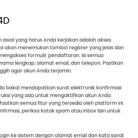
4D
h awal yang harus Anda kerjakan adalah akses
da akan menemukan tombol register yang jelas dan
mengakses formulir pendaftaran. Isi semua
 nama lengkap, alamat email, dan telepon. Pastikan
gih agar akun Anda terjamin.
da bakal mendapatkan surat elektronik konfirmasi
nstruksi yang ada untuk mengaktifkan akun Anda.
tkan semua fitur yang tersedia oleh platform ini.
firmasi, periksa kotak spam atau inbox lain untuk
login ke sistem dengan alamat email dan kata sandi