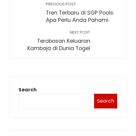
PREVIOUS POST
Tren Terbaru di SGP Pools:
Apa Perlu Anda Pahami
NEXT POST
Terobosan Keluaran
Kamboja di Dunia Togel
Search
Search