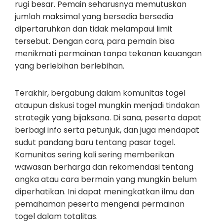
rugi besar. Pemain seharusnya memutuskan
jumlah maksimal yang bersedia bersedia
dipertaruhkan dan tidak melampaui limit
tersebut. Dengan cara, para pemain bisa
menikmati permainan tanpa tekanan keuangan
yang berlebihan berlebihan.
Terakhir, bergabung dalam komunitas togel
ataupun diskusi togel mungkin menjadi tindakan
strategik yang bijaksana. Di sana, peserta dapat
berbagi info serta petunjuk, dan juga mendapat
sudut pandang baru tentang pasar togel.
Komunitas sering kali sering memberikan
wawasan berharga dan rekomendasi tentang
angka atau cara bermain yang mungkin belum
diperhatikan. Ini dapat meningkatkan ilmu dan
pemahaman peserta mengenai permainan
togel dalam totalitas.