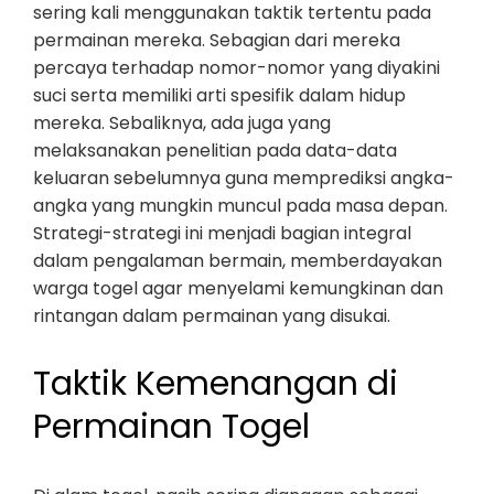
sering kali menggunakan taktik tertentu pada
permainan mereka. Sebagian dari mereka
percaya terhadap nomor-nomor yang diyakini
suci serta memiliki arti spesifik dalam hidup
mereka. Sebaliknya, ada juga yang
melaksanakan penelitian pada data-data
keluaran sebelumnya guna memprediksi angka-
angka yang mungkin muncul pada masa depan.
Strategi-strategi ini menjadi bagian integral
dalam pengalaman bermain, memberdayakan
warga togel agar menyelami kemungkinan dan
rintangan dalam permainan yang disukai.
Taktik Kemenangan di
Permainan Togel