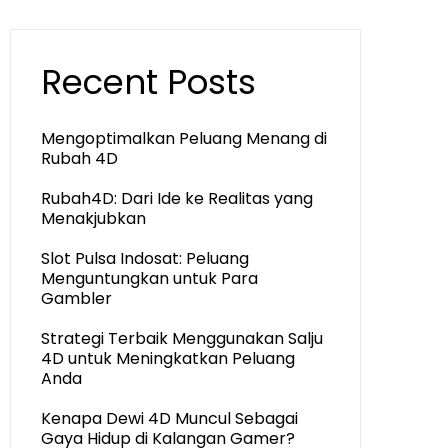
Recent Posts
Mengoptimalkan Peluang Menang di
Rubah 4D
Rubah4D: Dari Ide ke Realitas yang
Menakjubkan
Slot Pulsa Indosat: Peluang
Menguntungkan untuk Para
Gambler
Strategi Terbaik Menggunakan Salju
4D untuk Meningkatkan Peluang
Anda
Kenapa Dewi 4D Muncul Sebagai
Gaya Hidup di Kalangan Gamer?