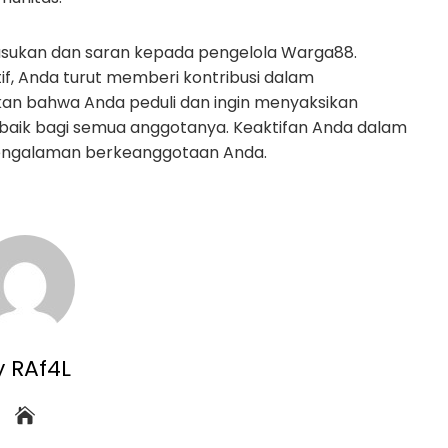
asukan dan saran kepada pengelola Warga88.
f, Anda turut memberi kontribusi dalam
an bahwa Anda peduli dan ingin menyaksikan
baik bagi semua anggotanya. Keaktifan Anda dalam
engalaman berkeanggotaan Anda.
y RAf4L