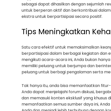
sebagai dapat dihasilkan dengan sejumlah 
untuk berperan aktif dan berkontribusi dal
ekstra untuk berpartisipasi secara positif.
Tips Meningkatkan Keha
Satu cara efektif untuk memaksimalkan kean
berpartisipasi dalam berbagai kegiatan dan e
mengikuti acara-acara ini, Anda bukan hany
memiliki peluang untuk berjumpa dan berinte
peluang untuk berbagi pengalaman serta me
Tak hanya itu, anda bisa memanfaatkan fitur-f
Anda dapat menjelajahi forum diskusi, berga
dan memasuki konten eksklusif yang khusus 
memanfaatkan semua sumber daya ini, Anda 
Anda dan menjadi lebih terhubung dengan ko