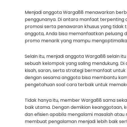
Menjadi anggota Warga88 menawarkan berba
penggunanya. Di antara manfaat terpenting 
promosi serta penawaran khusus yang tidak 
anggota, Anda bisa memanfaatkan peluang d
promo menarik yang mampu mengoptimalkan
Selain itu, menjadi anggota Warga88 selain
sebuah kelompok yang saling mendukung. Di 
kisah, saran, serta strategi bermanfaat unt
dengan sesama anggota bisa membantu ka
pengetahuan soal cara terbaik untuk memakai
Tidak hanya itu, member Warga88 sama sekal
baik utama. Dengan demikian keanggotaan, 
dan efisien apabila mengalami masalah atau
membuat pengalaman menjadi lebih baik ser