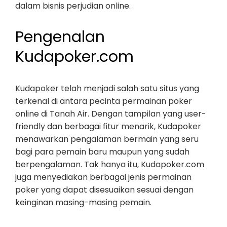
dalam bisnis perjudian online.
Pengenalan
Kudapoker.com
Kudapoker telah menjadi salah satu situs yang
terkenal di antara pecinta permainan poker
online di Tanah Air. Dengan tampilan yang user-
friendly dan berbagai fitur menarik, Kudapoker
menawarkan pengalaman bermain yang seru
bagi para pemain baru maupun yang sudah
berpengalaman. Tak hanya itu, Kudapoker.com
juga menyediakan berbagai jenis permainan
poker yang dapat disesuaikan sesuai dengan
keinginan masing-masing pemain.