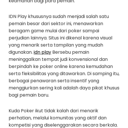
keamanan bagi para pemain.
IDN Play khususnya sudah menjadi salah satu
pemain besar dari sektor ini, menawarkan
beragam game mulai dari poker sampai
perjudian lainnya. Situs ini dikenal karena visual
yang menarik serta tampilan yang mudah
digunakan.
idn play
Bersebu pemain
meninggalkan tempat judi konvensional dan
berpindah ke poker online karena kemudahan
serta fleksibilitas yang ditawarkan. Di samping itu,
berbagai penawaran serta insentif yang
menggiurkan sering kali adalah daya pikat khusus
bagi pemain baru.
Kuda Poker ikut tidak kalah dari menarik
perhatian, melalui komunitas yang aktif dan
kompetisi yang diselenggarakan secara berkala.