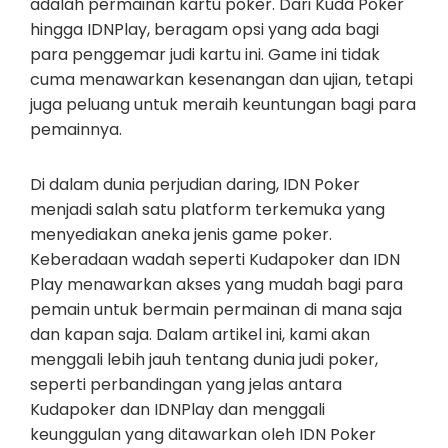
adalah permainan kartu poker. Dari Kuda Poker
hingga IDNPlay, beragam opsi yang ada bagi
para penggemar judi kartu ini. Game ini tidak
cuma menawarkan kesenangan dan ujian, tetapi
juga peluang untuk meraih keuntungan bagi para
pemainnya.
Di dalam dunia perjudian daring, IDN Poker
menjadi salah satu platform terkemuka yang
menyediakan aneka jenis game poker.
Keberadaan wadah seperti Kudapoker dan IDN
Play menawarkan akses yang mudah bagi para
pemain untuk bermain permainan di mana saja
dan kapan saja. Dalam artikel ini, kami akan
menggali lebih jauh tentang dunia judi poker,
seperti perbandingan yang jelas antara
Kudapoker dan IDNPlay dan menggali
keunggulan yang ditawarkan oleh IDN Poker