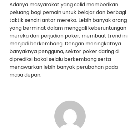
Adanya masyarakat yang solid memberikan
peluang bagi pemain untuk belajar dan berbagi
taktik sendiri antar mereka. Lebih banyak orang
yang berminat dalam menggali keberuntungan
mereka dari perjudian poker, membuat trend ini
menjadi berkembang. Dengan meningkatnya
banyaknya pengguna, sektor poker daring di
diprediksi bakal selalu berkembang serta
menawarkan lebih banyak perubahan pada
masa depan.