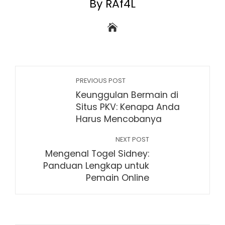
By RAf4L
PREVIOUS POST
Keunggulan Bermain di
Situs PKV: Kenapa Anda
Harus Mencobanya
NEXT POST
Mengenal Togel Sidney:
Panduan Lengkap untuk
Pemain Online