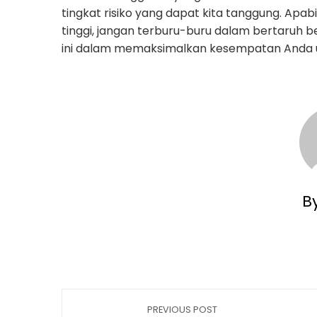
tingkat risiko yang dapat kita tanggung. Apa
tinggi, jangan terburu-buru dalam bertaruh b
ini dalam memaksimalkan kesempatan Anda
B
PREVIOUS POST