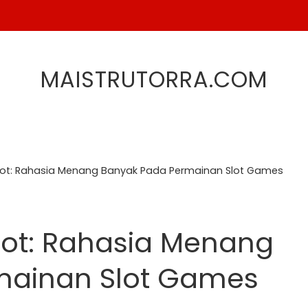
MAISTRUTORRA.COM
lot: Rahasia Menang Banyak Pada Permainan Slot Games
lot: Rahasia Menang
mainan Slot Games