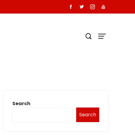
Search
Search