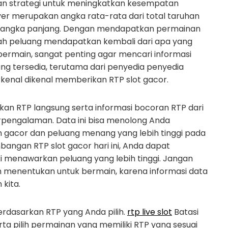
n strategi untuk meningkatkan kesempatan
er merupakan angka rata-rata dari total taruhan
 jangka panjang. Dengan mendapatkan permainan
mbah peluang mendapatkan kembali dari apa yang
bermain, sangat penting agar mencari informasi
ang tersedia, terutama dari penyedia penyedia
kenal dikenal memberikan RTP slot gacor.
an RTP langsung serta informasi bocoran RTP dari
rpengalaman. Data ini bisa menolong Anda
gacor dan peluang menang yang lebih tinggi pada
angan RTP slot gacor hari ini, Anda dapat
i menawarkan peluang yang lebih tinggi. Jangan
 menentukan untuk bermain, karena informasi data
kita.
berdasarkan RTP yang Anda pilih.
rtp live slot
Batasi
erta pilih permainan yang memiliki RTP yang sesuai