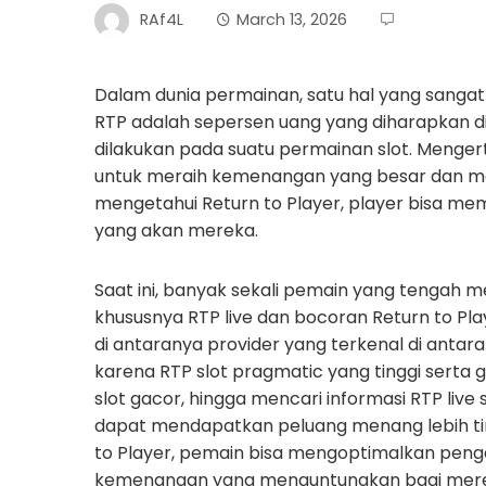
RAf4L
March 13, 2026
Dalam dunia permainan, satu hal yang sangat 
RTP adalah sepersen uang yang diharapkan dih
dilakukan pada suatu permainan slot. Mengert
untuk meraih kemenangan yang besar dan 
mengetahui Return to Player, player bisa me
yang akan mereka.
Saat ini, banyak sekali pemain yang tengah me
khususnya RTP live dan bocoran Return to Pla
di antaranya provider yang terkenal di antar
karena RTP slot pragmatic yang tinggi serta
slot gacor, hingga mencari informasi RTP live s
dapat mendapatkan peluang menang lebih tin
to Player, pemain bisa mengoptimalkan peng
kemenangan yang menguntungkan bagi mer