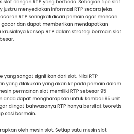
is slot dengan RTP yang berbeda. Sebagian tipe slot
y justru menyediakan informasi RTP secara jelas.
i bocoran RTP seringkali dicari pemain agar mencari
isi gacor dan dapat memberikan mendapatkan
krusialnya konsep RTP dalam strategi bermain slot
besar.
 yang sangat signifikan dari slot. Nilai RTP
an yang dilakukan yang akan kepada pemain dalam
mesin permainan slot memiliki RTP sebesar 95
uhan anda dapat mengharapkan untuk kembali 95 unit
ar diingat bahwasanya RTP hanya bersifat teoretis
 sesi bermain.
erapkan oleh mesin slot. Setiap satu mesin slot