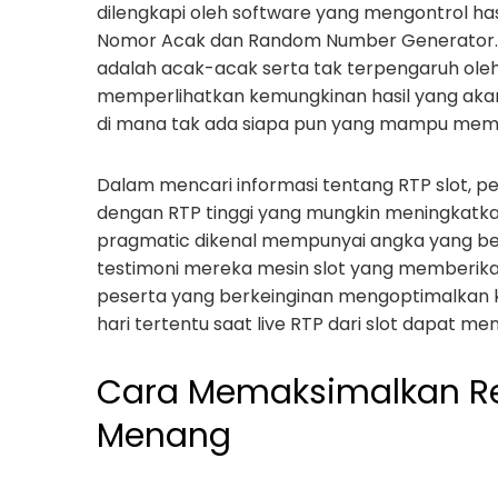
dilengkapi oleh software yang mengontrol h
Nomor Acak dan Random Number Generator. 
adalah acak-acak serta tak terpengaruh oleh
memperlihatkan kemungkinan hasil yang aka
di mana tak ada siapa pun yang mampu mema
Dalam mencari informasi tentang RTP slot, pe
dengan RTP tinggi yang mungkin meningkatkan
pragmatic dikenal mempunyai angka yang be
testimoni mereka mesin slot yang memberikan 
peserta yang berkeinginan mengoptimalkan k
hari tertentu saat live RTP dari slot dapat 
Cara Memaksimalkan Ret
Menang