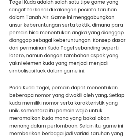
Togel Kuda adalah salah satu tipe game yang
sangat terkenal di kalangan pecinta taruhan
dalam Tanah Air. Game ini menggabungkan
unsur keberuntungan serta taktik, dimana para
pemain bisa menentukan angka yang dianggap
dianggap sebagai keberuntungan. Konsep dasar
dari permainan Kuda Togel sebanding seperti
lotere, namun dengan tambahan aspek yang
yakni elemen kuda yang menjadi menjadi
simbolisasi luck dalam game ini.
Pada Kuda Togel, pemain dapat menentukan
beberapa nomor yang diwakili oleh yang. Setiap
kuda memiliki nomor serta karakteristik yang
unik, sementara itu pemain wajib untuk
meramalkan kuda mana yang bakal akan
menang dalam perlombaan. Selain itu, game ini
memberikan berbagai jadi variasi taruhan yang