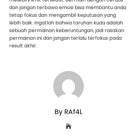
dan jangan terbawa emosi bisa membantu anda
tetap fokus dan mengambil keputusan yang
lebih baik. Ingatlah bahwa taruhan kuda adalah
sebuah permainan keberuntungan, jadi rasakan
permainan ini dan jangan terlalu terfokus pada
result akhir.
By RAf4L