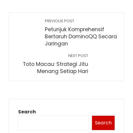
PREVIOUS POST
Petunjuk Komprehensif
Bertaruh DominoQQ Secara
Jaringan
NEXT POST
Toto Macau: Strategi Jitu
Menang Setiap Hari
Search
Search