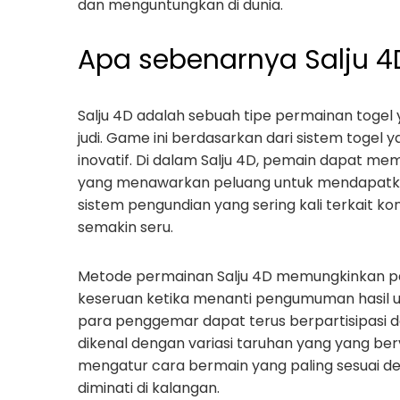
dan menguntungkan di dunia.
Apa sebenarnya Salju 4
Salju 4D adalah sebuah tipe permainan togel y
judi. Game ini berdasarkan dari sistem togel 
inovatif. Di dalam Salju 4D, pemain dapat me
yang menawarkan peluang untuk mendapatkan 
sistem pengundian yang sering kali terkait 
semakin seru.
Metode permainan Salju 4D memungkinkan p
keseruan ketika menanti pengumuman hasil un
para penggemar dapat terus berpartisipasi da
dikenal dengan variasi taruhan yang yang be
mengatur cara bermain yang paling sesuai den
diminati di kalangan.