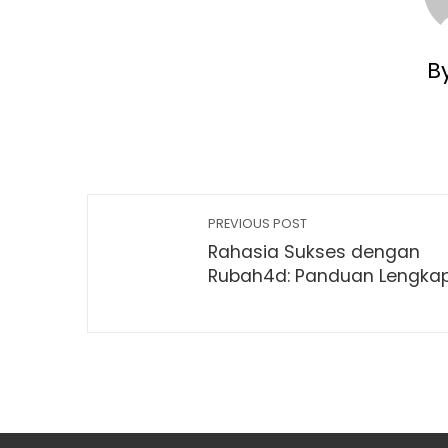
B
PREVIOUS POST
Rahasia Sukses dengan
Rubah4d: Panduan Lengka