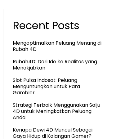
Recent Posts
Mengoptimalkan Peluang Menang di
Rubah 4D
Rubah4D: Dari Ide ke Realitas yang
Menakjubkan
Slot Pulsa Indosat: Peluang
Menguntungkan untuk Para
Gambler
Strategi Terbaik Menggunakan Salju
4D untuk Meningkatkan Peluang
Anda
Kenapa Dewi 4D Muncul Sebagai
Gaya Hidup di Kalangan Gamer?