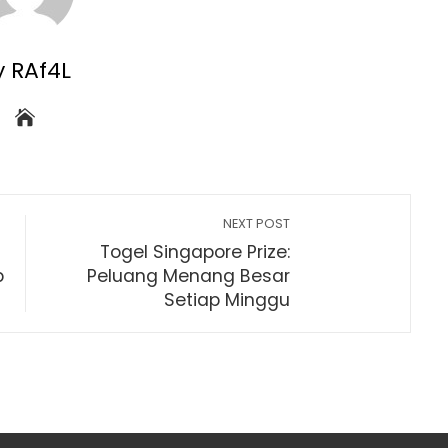
y RAf4L
NEXT POST
Togel Singapore Prize:
p
Peluang Menang Besar
Setiap Minggu