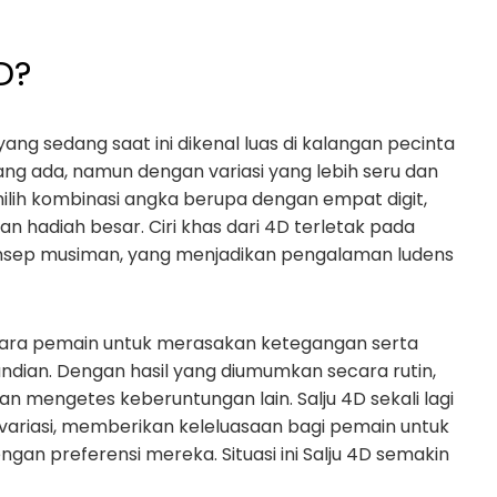
D?
ang sedang saat ini dikenal luas di kalangan pecinta
yang ada, namun dengan variasi yang lebih seru dan
milih kombinasi angka berupa dengan empat digit,
hadiah besar. Ciri khas dari 4D terletak pada
konsep musiman, yang menjadikan pengalaman ludens
ara pemain untuk merasakan ketegangan serta
dian. Dengan hasil yang diumumkan secara rutin,
n mengetes keberuntungan lain. Salju 4D sekali lagi
rvariasi, memberikan keleluasaan bagi pemain untuk
gan preferensi mereka. Situasi ini Salju 4D semakin