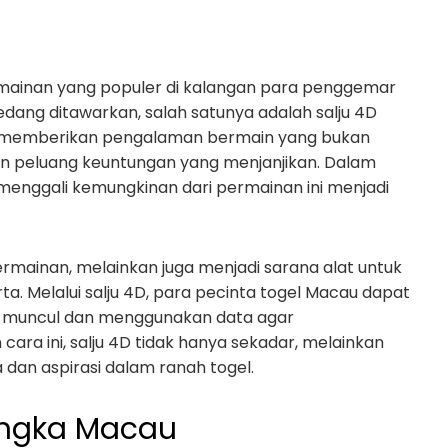
ermainan yang populer di kalangan para penggemar
dang ditawarkan, salah satunya adalah salju 4D
4D memberikan pengalaman bermain yang bukan
 peluang keuntungan yang menjanjikan. Dalam
menggali kemungkinan dari permainan ini menjadi
mainan, melainkan juga menjadi sarana alat untuk
rta. Melalui salju 4D, para pecinta togel Macau dapat
 muncul dan menggunakan data agar
a ini, salju 4D tidak hanya sekadar, melainkan
 dan aspirasi dalam ranah togel.
Angka Macau