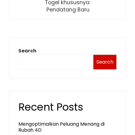
Togel khususnya
Pendatang Baru
Search
Search
Recent Posts
Mengoptimalkan Peluang Menang di
Rubah 4D