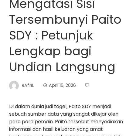
Mengatasi Sisi
Tersembunyi Paito
SDY : Petunjuk
Lengkap bagi
Undian Langsung
RAf4L
April 16, 2026
Di dalam dunia judi togel, Paito SDY menjadi
sebuah sumber data yang sangat dikejar oleh
para para pemain. Paito tersebut menyediakan
informasi dan hasil keluaran yang amat