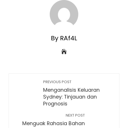
By RAf4L
PREVIOUS POST
Menganalisis Keluaran
Sydney: Tinjauan dan
Prognosis
NEXT POST
Menguak Rahasia Bahan