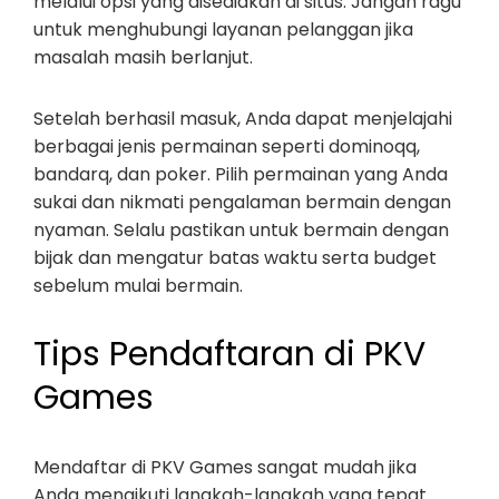
melalui opsi yang disediakan di situs. Jangan ragu
untuk menghubungi layanan pelanggan jika
masalah masih berlanjut.
Setelah berhasil masuk, Anda dapat menjelajahi
berbagai jenis permainan seperti dominoqq,
bandarq, dan poker. Pilih permainan yang Anda
sukai dan nikmati pengalaman bermain dengan
nyaman. Selalu pastikan untuk bermain dengan
bijak dan mengatur batas waktu serta budget
sebelum mulai bermain.
Tips Pendaftaran di PKV
Games
Mendaftar di PKV Games sangat mudah jika
Anda mengikuti langkah-langkah yang tepat.