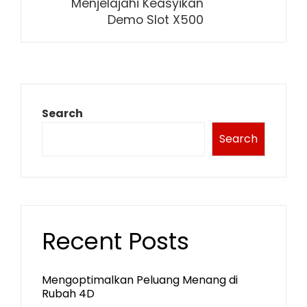
Menjelajahi Keasyikan
Demo Slot X500
Search
Search
Recent Posts
Mengoptimalkan Peluang Menang di
Rubah 4D