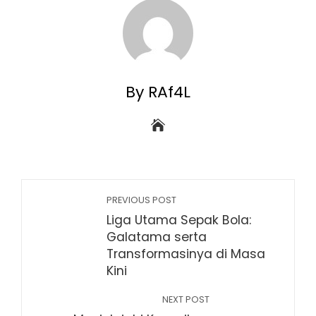
By RAf4L
PREVIOUS POST
Liga Utama Sepak Bola:
Galatama serta
Transformasinya di Masa
Kini
NEXT POST