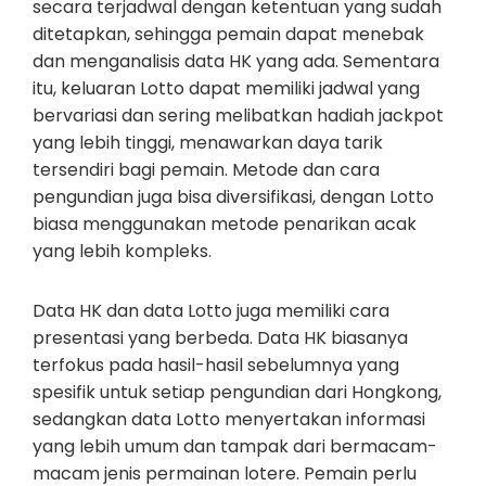
secara terjadwal dengan ketentuan yang sudah
ditetapkan, sehingga pemain dapat menebak
dan menganalisis data HK yang ada. Sementara
itu, keluaran Lotto dapat memiliki jadwal yang
bervariasi dan sering melibatkan hadiah jackpot
yang lebih tinggi, menawarkan daya tarik
tersendiri bagi pemain. Metode dan cara
pengundian juga bisa diversifikasi, dengan Lotto
biasa menggunakan metode penarikan acak
yang lebih kompleks.
Data HK dan data Lotto juga memiliki cara
presentasi yang berbeda. Data HK biasanya
terfokus pada hasil-hasil sebelumnya yang
spesifik untuk setiap pengundian dari Hongkong,
sedangkan data Lotto menyertakan informasi
yang lebih umum dan tampak dari bermacam-
macam jenis permainan lotere. Pemain perlu