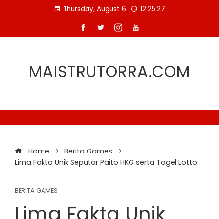
Skip
Thursday, August 6
12:25:28
to
content
MAISTRUTORRA.COM
Home
Berita Games
Lima Fakta Unik Seputar Paito HKG serta Togel Lotto
BERITA GAMES
Lima Fakta Unik