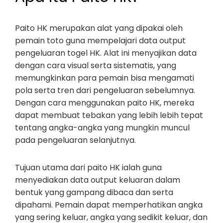
Paito HK merupakan alat yang dipakai oleh
pemain toto guna mempelajari data output
pengeluaran togel HK. Alat ini menyajikan data
dengan cara visual serta sistematis, yang
memungkinkan para pemain bisa mengamati
pola serta tren dari pengeluaran sebelumnya.
Dengan cara menggunakan paito HK, mereka
dapat membuat tebakan yang lebih lebih tepat
tentang angka-angka yang mungkin muncul
pada pengeluaran selanjutnya.
Tujuan utama dari paito HK ialah guna
menyediakan data output keluaran dalam
bentuk yang gampang dibaca dan serta
dipahami. Pemain dapat memperhatikan angka
yang sering keluar, angka yang sedikit keluar, dan