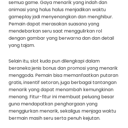
semua game. Gaya menarik yang indah dan
animasi yang halus halus menjadikan waktu
gameplay jadi menyenangkan dan menghibur.
Pemain dapat merasakan suasana yang
mendebarkan seru saat menggulirkan rol
dengan gambar yang berwarna dan dan detail
yang tajam.
Selain itu, slot kuda pun dilengkapi dalam
beraneka jenis bonus dan promosi yang menarik
menggoda. Pemain bisa memanfaatkan putaran
gratis, insentif setoran, juga berbagai tantangan
menarik yang dapat menambah kemungkinan
menang. Fitur-fitur ini membuat peluang besar
guna mendapatkan penghargaan yang
menggiurkan menarik, sekaligus menjaga waktu
bermain masih seru serta penuh kejutan.