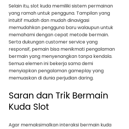
Selain itu, slot kuda memiliki sistem permainan
yang ramah untuk pengguna. Tampilan yang
intuitif mudah dan mudah dinavigasi
memudahkan pengguna baru walaupun untuk
memahami dengan cepat metode bermain.
Serta dukungan customer service yang
responsif, pemain bisa menikmati pengalaman
bermain yang menyenangkan tanpa kendala.
Semua elemen ini bekerja sama demi
menyiapkan pengalaman gameplay yang
memuaskan di dunia perjudian daring.
Saran dan Trik Bermain
Kuda Slot
Agar memaksimalkan interaksi bermain kuda