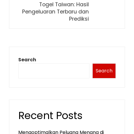
Togel Taiwan: Hasil
Pengeluaran Terbaru dan
Prediksi
Search
Search
Recent Posts
Mengoptimalkan Peluang Menang di