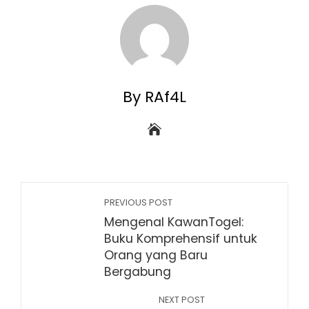
By RAf4L
PREVIOUS POST
Mengenal KawanTogel:
Buku Komprehensif untuk
Orang yang Baru
Bergabung
NEXT POST