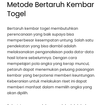
Metode Bertaruh Kembar
Togel
Bertaruh kembar togel membutuhkan
perencanaan yang baik supaya bisa
memperbesar kesempatan untung. Salah satu
pendekatan yang bisa diambil adalah
melaksanakan penganalisisan pada data-data
hasil lotere sebelumnya. Dengan cara
mempelajari pola angka yang kerap muncul,
petaruh dapat menemukan peluang pasangan
kembar yang berpotensi memberi keuntungan.
Keberanian untuk melakukan riset ini dapat
memberi manfaat dalam memilih angka yang
akan dipilih.