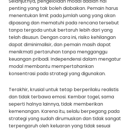
Selanjutnya, pengelolaan modal adalah hal
penting yang tak boleh diabaikan. Pemain harus
menentukan limit pada jumlah uang yang akan
dipasang dan mematuhi pada rencana tersebut
tanpa tergoda untuk bertaruh lebih dari yang
telah disusun. Dengan cara ini, risiko kehilangan
dapat diminimalisir, dan pemain masih dapat
menikmati pertaruhan tanpa mengganggu
keuangan pribadi. Independensi dalam mengatur
modal membantu mempertahankan
konsentrasi pada strategi yang digunakan.
Terakhir, krusial untuk tetap berperilaku realistis
dan tidak terbawa emosi. Kembar togel, sama
seperti halnya lainnya, tidak memberikan
kemenangan. Karena itu, selalu berpegang pada
strategi yang sudah dirumuskan dan tidak sangat
terpengaruh oleh keluaran yang tidak sesuai