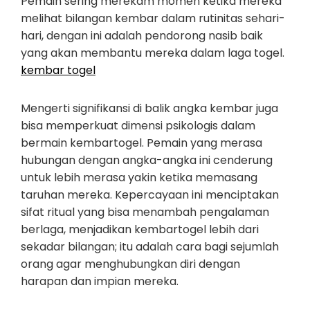
Pemain sering merekam momen ketika mereka
melihat bilangan kembar dalam rutinitas sehari-
hari, dengan ini adalah pendorong nasib baik
yang akan membantu mereka dalam laga togel.
kembar togel
Mengerti signifikansi di balik angka kembar juga
bisa memperkuat dimensi psikologis dalam
bermain kembartogel. Pemain yang merasa
hubungan dengan angka-angka ini cenderung
untuk lebih merasa yakin ketika memasang
taruhan mereka. Kepercayaan ini menciptakan
sifat ritual yang bisa menambah pengalaman
berlaga, menjadikan kembartogel lebih dari
sekadar bilangan; itu adalah cara bagi sejumlah
orang agar menghubungkan diri dengan
harapan dan impian mereka.