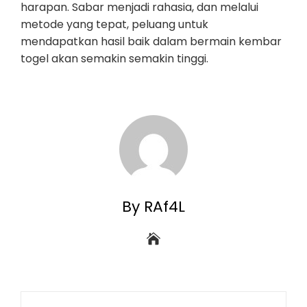
harapan. Sabar menjadi rahasia, dan melalui
metode yang tepat, peluang untuk
mendapatkan hasil baik dalam bermain kembar
togel akan semakin semakin tinggi.
By RAf4L