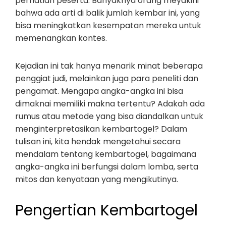
perhatian peserta. Banyaknya orang meyakini
bahwa ada arti di balik jumlah kembar ini, yang
bisa meningkatkan kesempatan mereka untuk
memenangkan kontes.
Kejadian ini tak hanya menarik minat beberapa
penggiat judi, melainkan juga para peneliti dan
pengamat. Mengapa angka-angka ini bisa
dimaknai memiliki makna tertentu? Adakah ada
rumus atau metode yang bisa diandalkan untuk
menginterpretasikan kembartogel? Dalam
tulisan ini, kita hendak mengetahui secara
mendalam tentang kembartogel, bagaimana
angka-angka ini berfungsi dalam lomba, serta
mitos dan kenyataan yang mengikutinya.
Pengertian Kembartogel