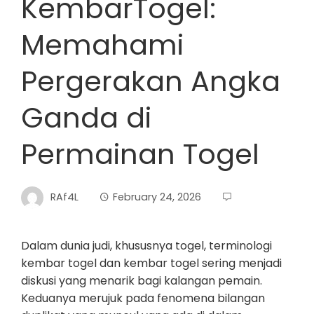
KembarTogel:
Memahami
Pergerakan Angka
Ganda di
Permainan Togel
RAf4L
February 24, 2026
Dalam dunia judi, khususnya togel, terminologi
kembar togel dan kembar togel sering menjadi
diskusi yang menarik bagi kalangan pemain.
Keduanya merujuk pada fenomena bilangan