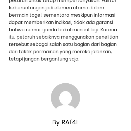
petaruh untuk tetap mempertanyakan. Faktor
keberuntungan jadi elemen utama dalam
bermain togel, sementara meskipun informasi
dapat memberikan indikasi, tidak ada garansi
bahwa nomor ganda bakal muncul lagi. Karena
itu, petaruh sebaiknya menggunakan penelitian
tersebut sebagai salah satu bagian dari bagian
dari taktik permainan yang mereka jalankan,
tetapi jangan bergantung saja.
By RAf4L