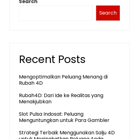
Search
Search
Recent Posts
Mengoptimalkan Peluang Menang di
Rubah 4D
Rubah4D: Dari Ide ke Realitas yang
Menakjubkan
Slot Pulsa Indosat: Peluang
Menguntungkan untuk Para Gambler
Strategi Terbaik Menggunakan Salju 4D
untuk Meningkatkan Peluang Anda