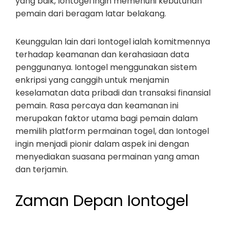
yang baik, Iontogel ingin memenuhi kebutuhan
pemain dari beragam latar belakang.
Keunggulan lain dari Iontogel ialah komitmennya
terhadap keamanan dan kerahasiaan data
penggunanya. Iontogel menggunakan sistem
enkripsi yang canggih untuk menjamin
keselamatan data pribadi dan transaksi finansial
pemain. Rasa percaya dan keamanan ini
merupakan faktor utama bagi pemain dalam
memilih platform permainan togel, dan Iontogel
ingin menjadi pionir dalam aspek ini dengan
menyediakan suasana permainan yang aman
dan terjamin.
Zaman Depan Iontogel