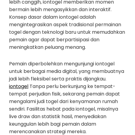
lebih canggih, iontogel memberikan momen
bermain lebih mengasyikkan dan interaktif.
Konsep dasar dalam iontogel adalah
mengintegrasikan aspek tradisional permainan
togel dengan teknologi baru untuk memudahkan
pemain agar dapat berpartisipasi dan
meningkatkan peluang menang.
Pemain diperbolehkan mengunjungi iontogel
untuk berbagai media digital, yang membuatnya
jadi lebih fleksibel serta praktis dijangkau.
iontogel
Tanpa perlu berkunjung ke tempat-
tempat perjudian fisik, sekarang pemain dapat
mengalami judi togel dari kenyamanan rumah
sendiri. Fasilitas hebat pada iontogel, misalnya
live draw dan statistik hasil, menyediakan
keunggulan lebih bagi pemain dalam
merencanakan strategi mereka.