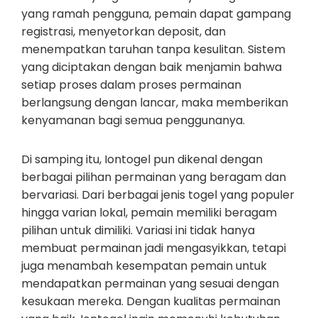
yang ramah pengguna, pemain dapat gampang
registrasi, menyetorkan deposit, dan
menempatkan taruhan tanpa kesulitan. Sistem
yang diciptakan dengan baik menjamin bahwa
setiap proses dalam proses permainan
berlangsung dengan lancar, maka memberikan
kenyamanan bagi semua penggunanya.
Di samping itu, Iontogel pun dikenal dengan
berbagai pilihan permainan yang beragam dan
bervariasi. Dari berbagai jenis togel yang populer
hingga varian lokal, pemain memiliki beragam
pilihan untuk dimiliki. Variasi ini tidak hanya
membuat permainan jadi mengasyikkan, tetapi
juga menambah kesempatan pemain untuk
mendapatkan permainan yang sesuai dengan
kesukaan mereka. Dengan kualitas permainan