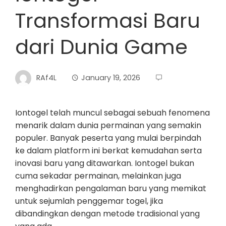
Transformasi Baru
dari Dunia Game
RAf4L
January 19, 2026
Iontogel telah muncul sebagai sebuah fenomena
menarik dalam dunia permainan yang semakin
populer. Banyak peserta yang mulai berpindah
ke dalam platform ini berkat kemudahan serta
inovasi baru yang ditawarkan. Iontogel bukan
cuma sekadar permainan, melainkan juga
menghadirkan pengalaman baru yang memikat
untuk sejumlah penggemar togel, jika
dibandingkan dengan metode tradisional yang