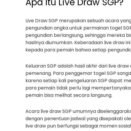
Apa Itu Live Draw SGP?
Live Draw SGP merupakan sebuah acara yang 
pengundian angka untuk permainan togel SGP.
pengundian berlangsung, sehingga mereka b
hasilnya diumumkan. Keberadaan live draw i
kepada para pemain bahwa setiap pengundian t
Keluaran SGP adalah hasil akhir dari live d
pemenang. Para penggemar togel SGP sangat 
karena setiap kali pengeluaran SGP dapat m
para pemain tidak perlu lagi mempertanyaka
pemain bisa melihat secara langsung.
Acara live draw SGP umumnya diselenggaraka
dengan penentuan jadwal yang disepakati ol
live draw pun berfungsi sebagai momen sosia