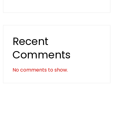
Recent
Comments
No comments to show.