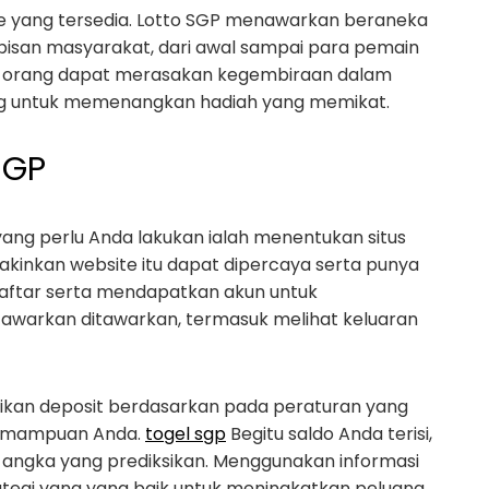
game yang tersedia. Lotto SGP menawarkan beraneka
apisan masyarakat, dari awal sampai para pemain
a orang dapat merasakan kegembiraan dalam
g untuk memenangkan hadiah yang memikat.
SGP
yang perlu Anda lakukan ialah menentukan situs
Yakinkan website itu dapat dipercaya serta punya
ndaftar serta mendapatkan akun untuk
awarkan ditawarkan, termasuk melihat keluaran
aikan deposit berdasarkan pada peraturan yang
 kemampuan Anda.
togel sgp
Begitu saldo Anda terisi,
angka yang prediksikan. Menggunakan informasi
trategi yang yang baik untuk meningkatkan peluang