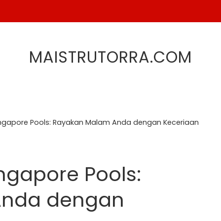
MAISTRUTORRA.COM
Singapore Pools: Rayakan Malam Anda dengan Keceriaan
ingapore Pools:
Anda dengan