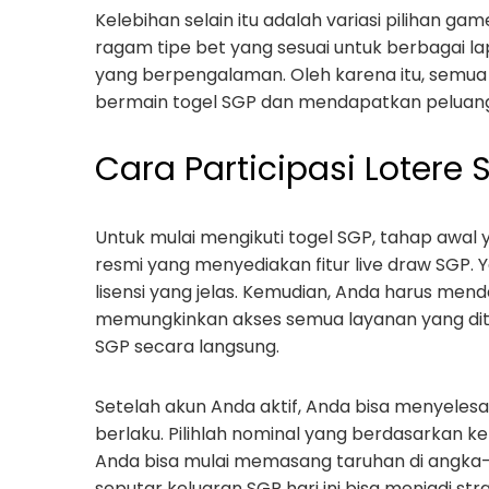
Kelebihan selain itu adalah variasi pilihan 
ragam tipe bet yang sesuai untuk berbagai l
yang berpengalaman. Oleh karena itu, semu
bermain togel SGP dan mendapatkan peluan
Cara Participasi Lotere 
Untuk mulai mengikuti togel SGP, tahap awal 
resmi yang menyediakan fitur live draw SGP. 
lisensi yang jelas. Kemudian, Anda harus me
memungkinkan akses semua layanan yang dit
SGP secara langsung.
Setelah akun Anda aktif, Anda bisa menyeles
berlaku. Pilihlah nominal yang berdasarkan
Anda bisa mulai memasang taruhan di angka-
seputar keluaran SGP hari ini bisa menjadi s