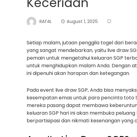
Keceriaan
RAf4L
August 1, 2025
Setiap malam, jutaan penggila togel dari
yang sangat mendebarkan, yaitu live draw SGP
pemain untuk mengetahui keluaran SGP terbar
untuk menghidupkan malam Anda. Dengan atm
ini dipenuhi akan harapan dan ketegangan.
Pada event live draw SGP, Anda bisa menyaksik
kesempatan emas untuk para pencinta toto SG
mereka pasang dapat membawa keberuntung
keluaran SGP hari ini akan membuka peluang
berpartisipasi dan nikmati kesenangan yang a