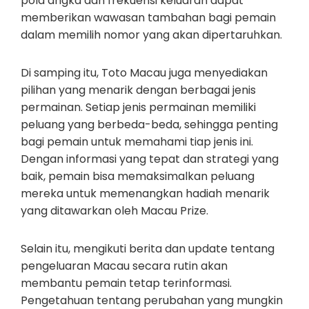
pola angka dan frekuensi keluaran dapat
memberikan wawasan tambahan bagi pemain
dalam memilih nomor yang akan dipertaruhkan.
Di samping itu, Toto Macau juga menyediakan
pilihan yang menarik dengan berbagai jenis
permainan. Setiap jenis permainan memiliki
peluang yang berbeda-beda, sehingga penting
bagi pemain untuk memahami tiap jenis ini.
Dengan informasi yang tepat dan strategi yang
baik, pemain bisa memaksimalkan peluang
mereka untuk memenangkan hadiah menarik
yang ditawarkan oleh Macau Prize.
Selain itu, mengikuti berita dan update tentang
pengeluaran Macau secara rutin akan
membantu pemain tetap terinformasi.
Pengetahuan tentang perubahan yang mungkin