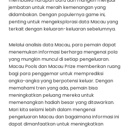
membawa harapan baru dan mungkin menjadi
jembatan untuk meraih kemenangan yang
didambakan. Dengan populernya game ini,
penting untuk mengeksplorasi data Macau yang
terkait dengan keluaran-keluaran sebelumnya.
Melalui analisis data Macau, para pemain dapat
menemukan informasi berharga mengenai pola
yang mungkin muncul di setiap pengeluaran.
Macau Pools dan Macau Prize memberikan ruang
bagi para penggemar untuk memprediksi
angka-angka yang berpotensi keluar. Dengan
memahami tren yang ada, pemain bisa
meningkatkan peluang mereka untuk
memenangkan hadiah besar yang ditawarkan.
Mari kita selami lebih dalam mengenai
pengeluaran Macau dan bagaimana informasi ini
dapat dimanfaatkan untuk meningkatkan