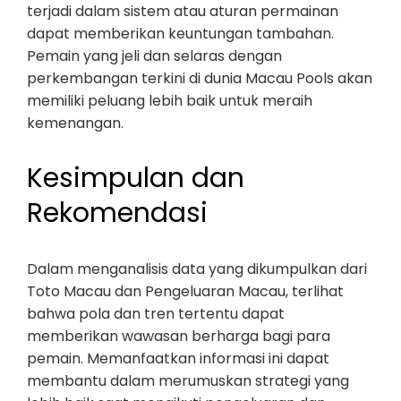
terjadi dalam sistem atau aturan permainan
dapat memberikan keuntungan tambahan.
Pemain yang jeli dan selaras dengan
perkembangan terkini di dunia Macau Pools akan
memiliki peluang lebih baik untuk meraih
kemenangan.
Kesimpulan dan
Rekomendasi
Dalam menganalisis data yang dikumpulkan dari
Toto Macau dan Pengeluaran Macau, terlihat
bahwa pola dan tren tertentu dapat
memberikan wawasan berharga bagi para
pemain. Memanfaatkan informasi ini dapat
membantu dalam merumuskan strategi yang