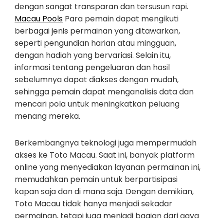
dengan sangat transparan dan tersusun rapi.
Macau Pools
Para pemain dapat mengikuti
berbagai jenis permainan yang ditawarkan,
seperti pengundian harian atau mingguan,
dengan hadiah yang bervariasi. Selain itu,
informasi tentang pengeluaran dan hasil
sebelumnya dapat diakses dengan mudah,
sehingga pemain dapat menganalisis data dan
mencari pola untuk meningkatkan peluang
menang mereka.
Berkembangnya teknologi juga mempermudah
akses ke Toto Macau. Saat ini, banyak platform
online yang menyediakan layanan permainan ini,
memudahkan pemain untuk berpartisipasi
kapan saja dan di mana saja. Dengan demikian,
Toto Macau tidak hanya menjadi sekadar
permainan, tetapi juga menjadi bagian dari gaya