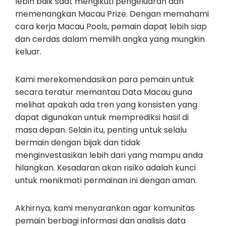
lebih baik saat mengikuti pengeluaran dan
memenangkan Macau Prize. Dengan memahami
cara kerja Macau Pools, pemain dapat lebih siap
dan cerdas dalam memilih angka yang mungkin
keluar.
Kami merekomendasikan para pemain untuk
secara teratur memantau Data Macau guna
melihat apakah ada tren yang konsisten yang
dapat digunakan untuk memprediksi hasil di
masa depan. Selain itu, penting untuk selalu
bermain dengan bijak dan tidak
menginvestasikan lebih dari yang mampu anda
hilangkan. Kesadaran akan risiko adalah kunci
untuk menikmati permainan ini dengan aman.
Akhirnya, kami menyarankan agar komunitas
pemain berbagi informasi dan analisis data