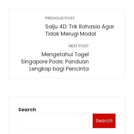
PREVIOUS POST
Salju 4D: Trik Rahasia Agar
Tidak Merugi Modal
NEXT POST
Mengetahui Togel
Singapore Pools: Panduan
Lengkap bagi Pencinta
Search
Search