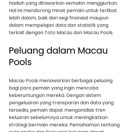
hadiah yang ditawarkan semakin menggiurkan.
Hal ini mendorong minat pemain untuk terlibat
lebih dalam, baik dari segi finansial maupun
dalam mempelajari data dan statistik yang
terkait dengan Toto Macau dan Macau Pools.
Peluang dalam Macau
Pools
Macau Pools menawarkan berbagai peluang
bagi para pemain yang ingin mencoba
keberuntungan mereka. Dengan sistem
pengeluaran yang transparan dan data yang
tersedia, pemain dapat menganalisis tren
keluaran sebelumnya untuk meningkatkan
strategi bermain mereka. Pemahaman tentang