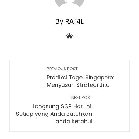
By RAf4L
PREVIOUS POST
Prediksi Togel Singapore:
Menyusun Strategi Jitu
NEXT POST
Langsung SGP Hari Ini:
Setiap yang Anda Butuhkan
anda Ketahui