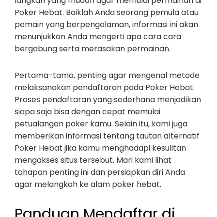
langkah yang mudah agar memulai permainan di
Poker Hebat. Baiklah Anda seorang pemula atau
pemain yang berpengalaman, informasi ini akan
menunjukkan Anda mengerti apa cara cara
bergabung serta merasakan permainan.
Pertama-tama, penting agar mengenal metode
melaksanakan pendaftaran pada Poker Hebat.
Proses pendaftaran yang sederhana menjadikan
siapa saja bisa dengan cepat memulai
petualangan poker kamu. Selain itu, kami juga
memberikan informasi tentang tautan alternatif
Poker Hebat jika kamu menghadapi kesulitan
mengakses situs tersebut. Mari kami lihat
tahapan penting ini dan persiapkan diri Anda
agar melangkah ke alam poker hebat.
Panduan Mendaftar di