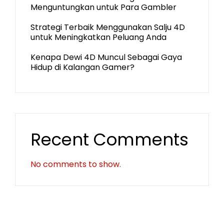
Menguntungkan untuk Para Gambler
Strategi Terbaik Menggunakan Salju 4D
untuk Meningkatkan Peluang Anda
Kenapa Dewi 4D Muncul Sebagai Gaya
Hidup di Kalangan Gamer?
Recent Comments
No comments to show.