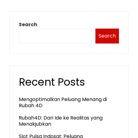
Search
Search
Recent Posts
Mengoptimalkan Peluang Menang di
Rubah 4D
Rubah4D: Dari Ide ke Realitas yang
Menakjubkan
Slot Pulsa Indosat: Peluang