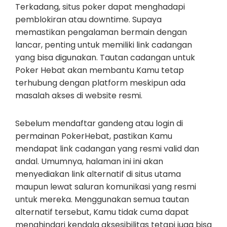
Terkadang, situs poker dapat menghadapi
pemblokiran atau downtime. Supaya
memastikan pengalaman bermain dengan
lancar, penting untuk memiliki link cadangan
yang bisa digunakan. Tautan cadangan untuk
Poker Hebat akan membantu Kamu tetap
terhubung dengan platform meskipun ada
masalah akses di website resmi.
Sebelum mendaftar gandeng atau login di
permainan PokerHebat, pastikan Kamu
mendapat link cadangan yang resmi valid dan
andal. Umumnya, halaman ini ini akan
menyediakan link alternatif di situs utama
maupun lewat saluran komunikasi yang resmi
untuk mereka. Menggunakan semua tautan
alternatif tersebut, Kamu tidak cuma dapat
menghindari kendala aksesibilitas tetapi juga bisa