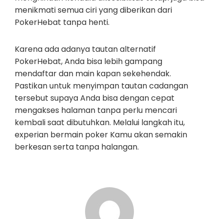
menikmati semua ciri yang diberikan dari
PokerHebat tanpa henti.
Karena ada adanya tautan alternatif
PokerHebat, Anda bisa lebih gampang
mendaftar dan main kapan sekehendak.
Pastikan untuk menyimpan tautan cadangan
tersebut supaya Anda bisa dengan cepat
mengakses halaman tanpa perlu mencari
kembali saat dibutuhkan. Melalui langkah itu,
experian bermain poker Kamu akan semakin
berkesan serta tanpa halangan.