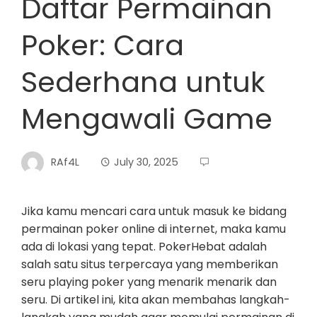
Daftar Permainan
Poker: Cara
Sederhana untuk
Mengawali Game
RAf4L
July 30, 2025
Jika kamu mencari cara untuk masuk ke bidang
permainan poker online di internet, maka kamu
ada di lokasi yang tepat. PokerHebat adalah
salah satu situs terpercaya yang memberikan
seru playing poker yang menarik menarik dan
seru. Di artikel ini, kita akan membahas langkah-