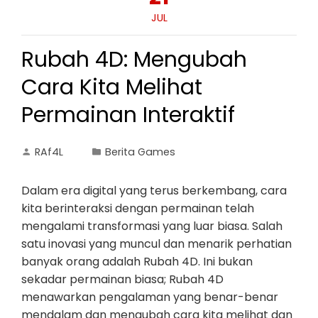
JUL
Rubah 4D: Mengubah
Cara Kita Melihat
Permainan Interaktif
RAf4L
Berita Games
Dalam era digital yang terus berkembang, cara
kita berinteraksi dengan permainan telah
mengalami transformasi yang luar biasa. Salah
satu inovasi yang muncul dan menarik perhatian
banyak orang adalah Rubah 4D. Ini bukan
sekadar permainan biasa; Rubah 4D
menawarkan pengalaman yang benar-benar
mendalam dan mengubah cara kita melihat dan