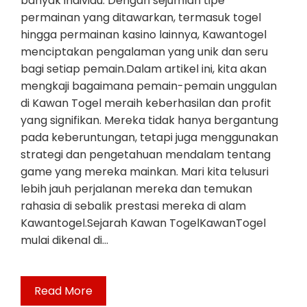
banyak individu. Dengan sejumlah tipe
permainan yang ditawarkan, termasuk togel
hingga permainan kasino lainnya, Kawantogel
menciptakan pengalaman yang unik dan seru
bagi setiap pemain.Dalam artikel ini, kita akan
mengkaji bagaimana pemain-pemain unggulan
di Kawan Togel meraih keberhasilan dan profit
yang signifikan. Mereka tidak hanya bergantung
pada keberuntungan, tetapi juga menggunakan
strategi dan pengetahuan mendalam tentang
game yang mereka mainkan. Mari kita telusuri
lebih jauh perjalanan mereka dan temukan
rahasia di sebalik prestasi mereka di alam
Kawantogel.Sejarah Kawan TogelKawanTogel
mulai dikenal di…
Read More