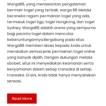
Warga88, yang menawarkan pengalaman
bermain togel yang terbaik. warga 88 Melalui
beraneka ragam permainan togel yang ada,
termasuk togel Sgp, togel Hongkong, dan togel
Sydney, Warga88 adalah arena yang sempurna
bagi pecinta togel dalam mencoba
keberuntungannya.Bergabung pada situs
Warga88 memberi akses kepada Anda untuk
merasakan semua jenis permainan togel online
yang banyak dipilih. Dengan dukungan melalui
sbobet, situs ini menyediakan keamanan serta
kenyamanan dalam setiap transaksi di setiap
transaksi. Di sini, Anda tidak hanya menyaksikan
sensasi…
Read More