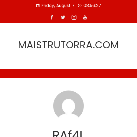
Skip
Friday, August 7
08:56:28
to
content
MAISTRUTORRA.COM
RAf4L