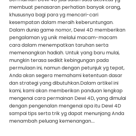
membuat penasaran perhatian banyak orang,
khususnya bagi para yg mencari-cari
kesempatan dalam meraih keberuntungan.
Dalam dunia game nomor, Dewi 4D memberikan
pengalaman yg unik melalui macam-macam
cara dalam menempatkan taruhan serta
memenangkan hadiah. Untuk yang baru mulai,
mungkin terasa sedikit kebingungan pada
permulaan ini, namun dengan petunjuk yg tepat,
Anda akan segera memahami ketentuan dasar
dan strategi yang dibutuhkan.Dalam artikel ini
kami, kami akan memberikan panduan lengkap
mengenai cara permainan Dewi 4D, yang dimulai
dengan pengenalan mengenai apa itu Dewi 4D
sampai tips serta trik yg dapat menunjang Anda
menambah peluang kemenangan.…