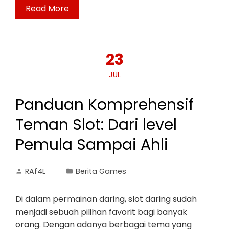
Read More
23
JUL
Panduan Komprehensif
Teman Slot: Dari level
Pemula Sampai Ahli
RAf4L
Berita Games
Di dalam permainan daring, slot daring sudah
menjadi sebuah pilihan favorit bagi banyak
orang. Dengan adanya berbagai tema yang