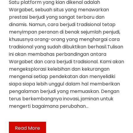
Satu platform yang kian dikenal adalah
Wargabet, sebuah situs yang menawarkan
prestasi berjudi yang sangat terbaru dan
dinamis. Namun, cara berjudi tradisional tetap
menyimpan peranan di benak sejumlah penjudi,
khususnya orang-orang yang menghargai cara
tradisional yang sudah dibuktikan berhasil.Tulisan
ini akan membahas perbandingan antara
Wargabet dan cara berjudi tradisional. Kami akan
mengeksplorasi kelebihan dan kekurangan
mengenai setiap pendekatan dan menyelidiki
siapa siapa lebih unggul dalam hal memberikan
pengalaman berjudi yang memuaskan. Dengan
terus berkembangnya inovasi, jaminan untuk
mengerti bagaimana perubahan…
Read More