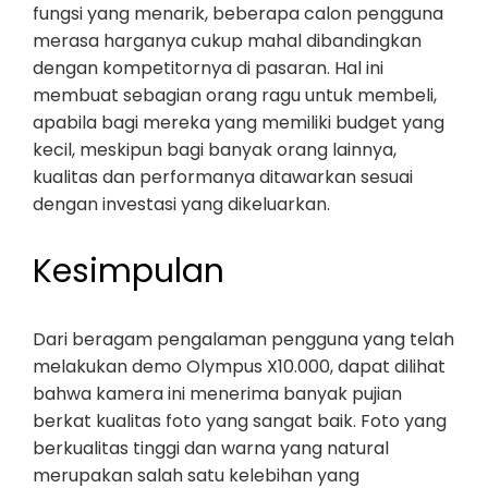
fungsi yang menarik, beberapa calon pengguna
merasa harganya cukup mahal dibandingkan
dengan kompetitornya di pasaran. Hal ini
membuat sebagian orang ragu untuk membeli,
apabila bagi mereka yang memiliki budget yang
kecil, meskipun bagi banyak orang lainnya,
kualitas dan performanya ditawarkan sesuai
dengan investasi yang dikeluarkan.
Kesimpulan
Dari beragam pengalaman pengguna yang telah
melakukan demo Olympus X10.000, dapat dilihat
bahwa kamera ini menerima banyak pujian
berkat kualitas foto yang sangat baik. Foto yang
berkualitas tinggi dan warna yang natural
merupakan salah satu kelebihan yang