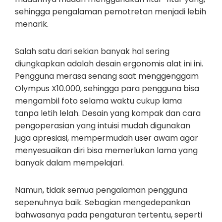
sehingga pengalaman pemotretan menjadi lebih
menarik.
Salah satu dari sekian banyak hal sering
diungkapkan adalah desain ergonomis alat ini ini.
Pengguna merasa senang saat menggenggam
Olympus X10.000, sehingga para pengguna bisa
mengambil foto selama waktu cukup lama
tanpa letih lelah. Desain yang kompak dan cara
pengoperasian yang intuisi mudah digunakan
juga apresiasi, mempermudah user awam agar
menyesuaikan diri bisa memerlukan lama yang
banyak dalam mempelajari.
Namun, tidak semua pengalaman pengguna
sepenuhnya baik. Sebagian mengedepankan
bahwasanya pada pengaturan tertentu, seperti