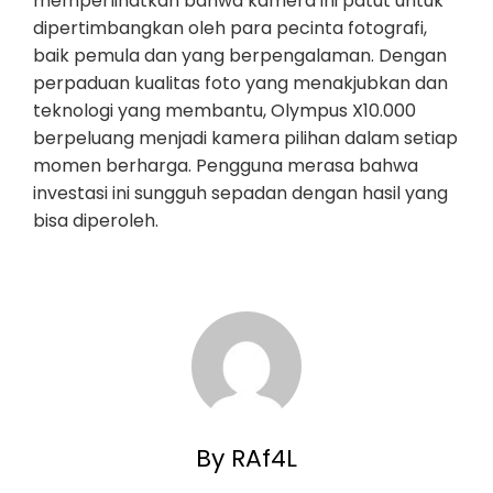
memperlihatkan bahwa kamera ini patut untuk
dipertimbangkan oleh para pecinta fotografi,
baik pemula dan yang berpengalaman. Dengan
perpaduan kualitas foto yang menakjubkan dan
teknologi yang membantu, Olympus X10.000
berpeluang menjadi kamera pilihan dalam setiap
momen berharga. Pengguna merasa bahwa
investasi ini sungguh sepadan dengan hasil yang
bisa diperoleh.
By RAf4L