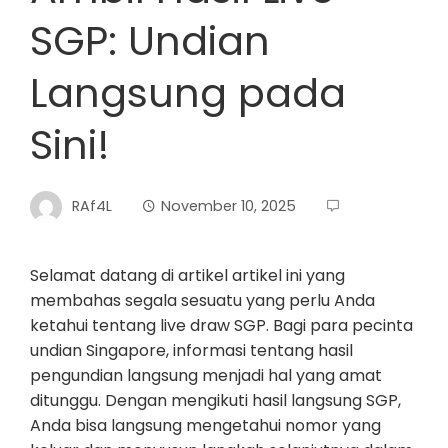
SGP: Undian
Langsung pada
Sini!
RAf4L
November 10, 2025
Selamat datang di artikel artikel ini yang
membahas segala sesuatu yang perlu Anda
ketahui tentang live draw SGP. Bagi para pecinta
undian Singapore, informasi tentang hasil
pengundian langsung menjadi hal yang amat
ditunggu. Dengan mengikuti hasil langsung SGP,
Anda bisa langsung mengetahui nomor yang