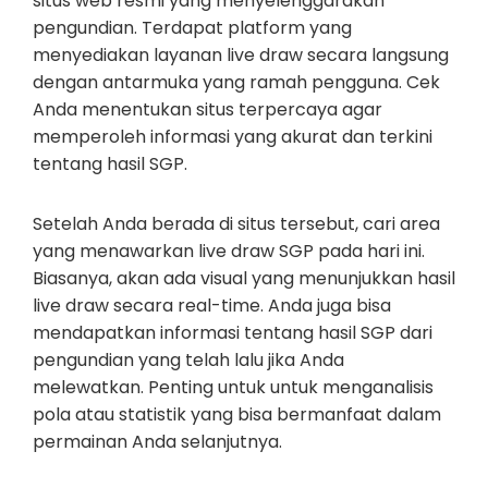
situs web resmi yang menyelenggarakan
pengundian. Terdapat platform yang
menyediakan layanan live draw secara langsung
dengan antarmuka yang ramah pengguna. Cek
Anda menentukan situs terpercaya agar
memperoleh informasi yang akurat dan terkini
tentang hasil SGP.
Setelah Anda berada di situs tersebut, cari area
yang menawarkan live draw SGP pada hari ini.
Biasanya, akan ada visual yang menunjukkan hasil
live draw secara real-time. Anda juga bisa
mendapatkan informasi tentang hasil SGP dari
pengundian yang telah lalu jika Anda
melewatkan. Penting untuk untuk menganalisis
pola atau statistik yang bisa bermanfaat dalam
permainan Anda selanjutnya.